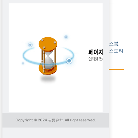
프로그램
가족연수(봄비수기)
최저가 보장
장점
보라카이
왜 필통일까?
커뮤니티
장점
가족연수(여름성수기)
절차/준비
일로일로
안심유학원
절차
공지사항
가족연수(가을비수기)
어학원
기타지역
필통 현지 지사
어학원
질문과 답변
가족연수(겨울성수기)
현지 스토리
FAQ
필통 유튜브
필통유학몰
어학원 소식
연수 후기/칭찬
로그인
회원가입
Copyright © 2024 필통유학. All right reserved.