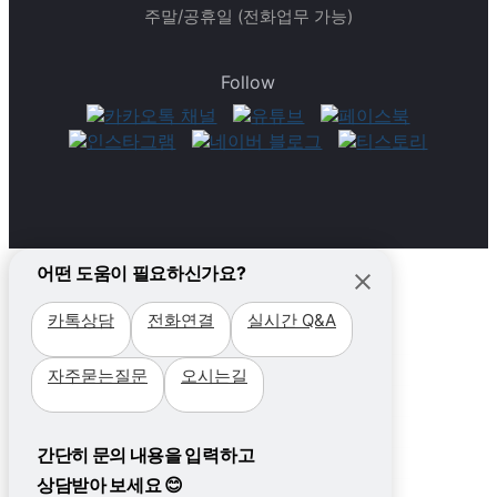
주말/공휴일 (전화업무 가능)
Follow
어떤 도움이 필요하신가요?
카톡상담
전화연결
실시간 Q&A
필리핀
자주묻는질문
오시는길
국가
캐나다
지역 +
국가
필리핀가족&주니어
비용
세부
지역
간단히 문의 내용을 입력하고
프로그램
프로모션
비자
클락&앙헬레스
비자
주니어캠프
상담받아 보세요 😊
프로모션
WHY필통?
프로그램
바기오