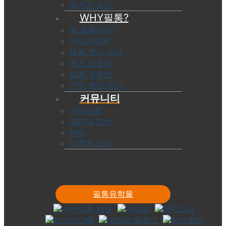
최저가 보장
WHY필통?
왜 필통일까?
안심유학원
필통 현지 지사
현지 스토리
필통 유튜브
연수 후기/칭찬
커뮤니티
공지사항
질문과 답변
FAQ
어학원 소식
필통유학몰