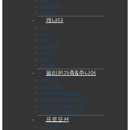
절차/준비
어학원
캐나다
국가
지역
비자
프로그램
장점
절차
어학원
필리핀가족&주니어
프로그램
주니어캠프
가족연수(봄비수기)
가족연수(여름성수기)
가족연수(가을비수기)
가족연수(겨울성수기)
프로모션
프로모션