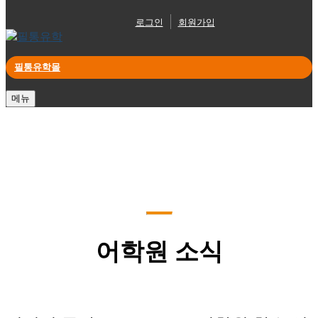
로그인
회원가입
필통유학몰
메뉴
어학원 소식