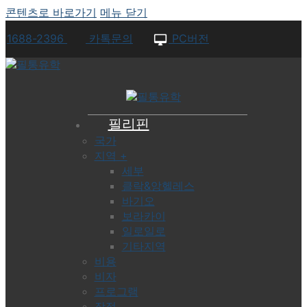
콘텐츠로 바로가기
메뉴
닫기
1688-2396
카톡문의
PC버전
필리핀
국가
지역 +
세부
클락&앙헬레스
바기오
보라카이
일로일로
기타지역
비용
비자
프로그램
장점