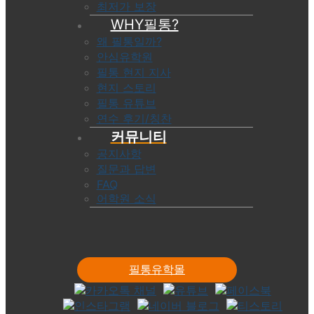
최저가 보장
WHY필통?
왜 필통일까?
안심유학원
필통 현지 지사
현지 스토리
필통 유튜브
연수 후기/칭찬
커뮤니티
공지사항
질문과 답변
FAQ
어학원 소식
필통유학몰