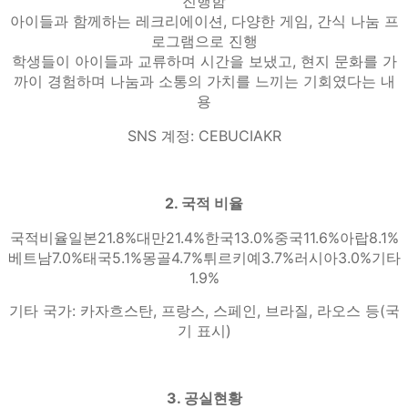
진행함
아이들과 함께하는 레크리에이션, 다양한 게임, 간식 나눔 프
로그램으로 진행
학생들이 아이들과 교류하며 시간을 보냈고, 현지 문화를 가
까이 경험하며 나눔과 소통의 가치를 느끼는 기회였다는 내
용
SNS 계정: CEBUCIAKR
2. 국적 비율
국적비율일본21.8%대만21.4%한국13.0%중국11.6%아랍8.1%
베트남7.0%태국5.1%몽골4.7%튀르키예3.7%러시아3.0%기타
1.9%
기타 국가: 카자흐스탄, 프랑스, 스페인, 브라질, 라오스 등(국
기 표시)
3. 공실현황