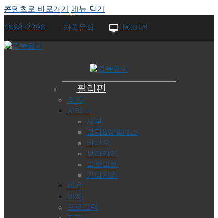
콘텐츠로 바로가기
메뉴
닫기
1688-2396
카톡문의
PC버전
필리핀
국가
지역 +
세부
클락&앙헬레스
바기오
보라카이
일로일로
기타지역
비용
비자
프로그램
장점