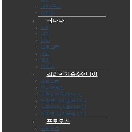
절차/준비
어학원
캐나다
국가
지역
비자
프로그램
장점
절차
어학원
필리핀가족&주니어
프로그램
주니어캠프
가족연수(봄비수기)
가족연수(여름성수기)
가족연수(가을비수기)
가족연수(겨울성수기)
프로모션
프로모션