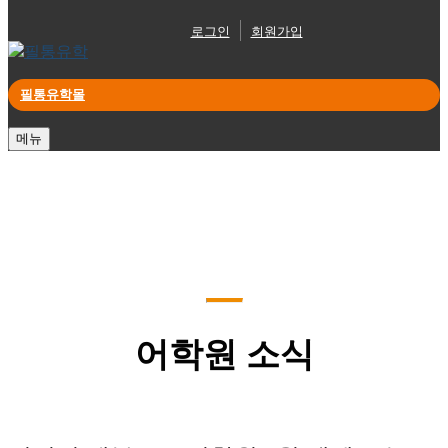
로그인
회원가입
필통유학몰
메뉴
어학원 소식