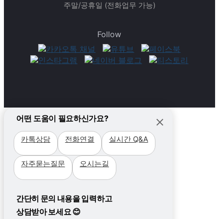
주말/공휴일 (전화업무 가능)
Follow
어떤 도움이 필요하신가요?
카톡상담
전화연결
실시간 Q&A
필리핀
자주묻는질문
오시는길
국가
캐나다
지역 +
국가
필리핀가족&주니어
비용
세부
지역
간단히 문의 내용을 입력하고
프로그램
프로모션
비자
클락&앙헬레스
비자
주니어캠프
상담받아 보세요 😊
프로모션
WHY필통?
프로그램
바기오
프로그램