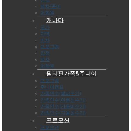
절차/준비
어학원
캐나다
국가
지역
비자
프로그램
장점
절차
어학원
필리핀가족&주니어
프로그램
주니어캠프
가족연수(봄비수기)
가족연수(여름성수기)
가족연수(가을비수기)
가족연수(겨울성수기)
프로모션
프로모션