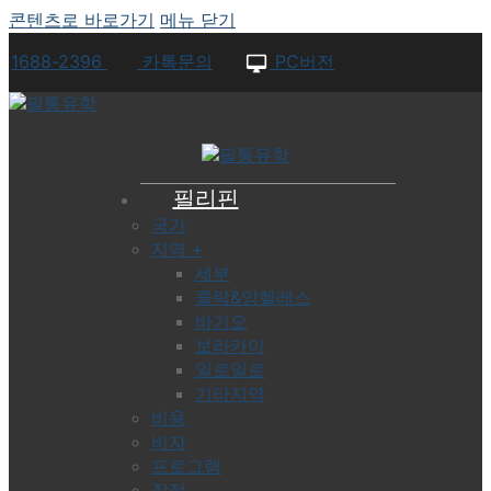
콘텐츠로 바로가기
메뉴
닫기
1688-2396
카톡문의
PC버전
필리핀
국가
지역 +
세부
클락&앙헬레스
바기오
보라카이
일로일로
기타지역
비용
비자
프로그램
장점