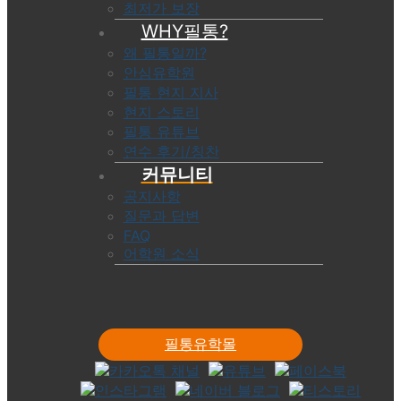
최저가 보장
WHY필통?
왜 필통일까?
안심유학원
필통 현지 지사
현지 스토리
필통 유튜브
연수 후기/칭찬
커뮤니티
공지사항
질문과 답변
FAQ
어학원 소식
필통유학몰