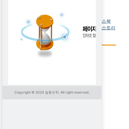
어학원
질문과 답변
가족연수(겨울성수기)
현지 스토리
FAQ
필통 유튜브
필통유학몰
어학원 소식
연수 후기/칭찬
로그인
회원가입
Copyright © 2024 필통유학. All right reserved.