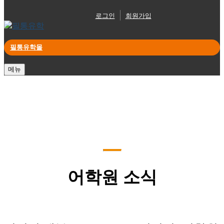
로그인
회원가입
필통유학몰
메뉴
어학원 소식