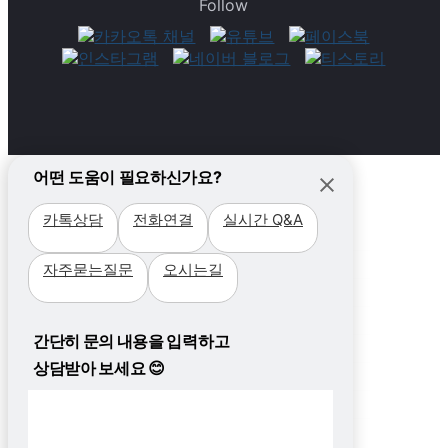
Follow
어떤 도움이 필요하신가요?
카톡상담
전화연결
실시간 Q&A
필리핀
자주묻는질문
오시는길
국가
캐나다
지역 +
국가
필리핀가족&주니어
비용
세부
지역
간단히 문의 내용을 입력하고
프로그램
프로모션
비자
클락&앙헬레스
비자
주니어캠프
상담받아 보세요 😊
프로모션
WHY필통?
프로그램
바기오
프로그램
가족연수(봄비수기)
최저가 보장
장점
보라카이
왜 필통일까?
커뮤니티
장점
가족연수(여름성수기)
절차/준비
일로일로
안심유학원
절차
공지사항
가족연수(가을비수기)
어학원
기타지역
필통 현지 지사