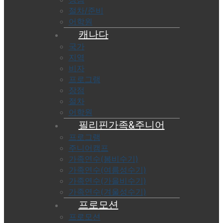
절차/준비
어학원
캐나다
국가
지역
비자
프로그램
장점
절차
어학원
필리핀가족&주니어
프로그램
주니어캠프
가족연수(봄비수기)
가족연수(여름성수기)
가족연수(가을비수기)
가족연수(겨울성수기)
프로모션
프로모션