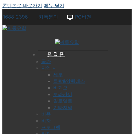
콘텐츠로 바로가기
메뉴
닫기
1688-2396
카톡문의
PC버전
필리핀
국가
지역 +
세부
클락&앙헬레스
바기오
보라카이
일로일로
기타지역
비용
비자
프로그램
장점