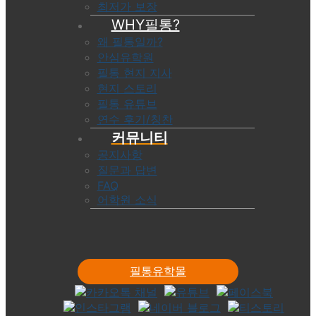
최저가 보장
WHY필통?
왜 필통일까?
안심유학원
필통 현지 지사
현지 스토리
필통 유튜브
연수 후기/칭찬
커뮤니티
공지사항
질문과 답변
FAQ
어학원 소식
필통유학몰