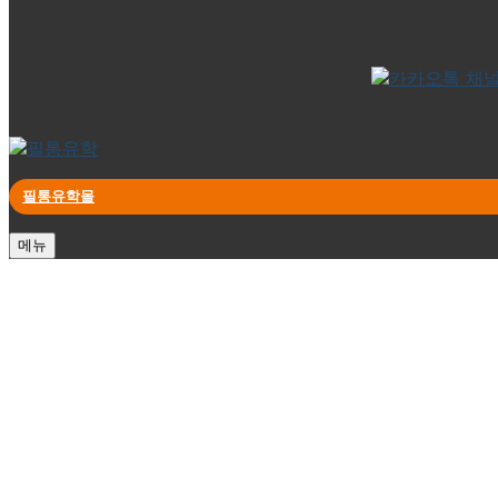
필통유학몰
메뉴