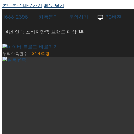
콘텐츠로 바로가기
메뉴
닫기
1688-2396
카톡문의
문의하기
PC버전
4년 연속 소비자만족 브랜드 대상 1위
|
누적수속건수
31,462명