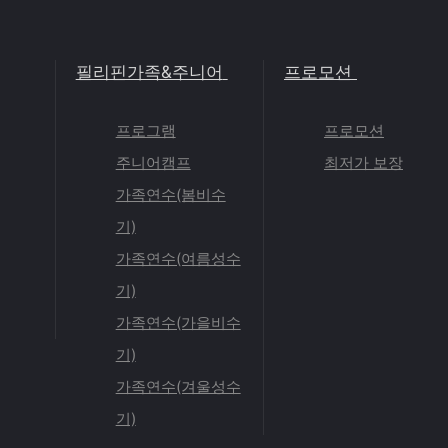
필리핀가족&주니어
프로모션
프로그램
프로모션
주니어캠프
최저가 보장
가족연수(봄비수
기)
가족연수(여름성수
기)
가족연수(가을비수
기)
가족연수(겨울성수
기)