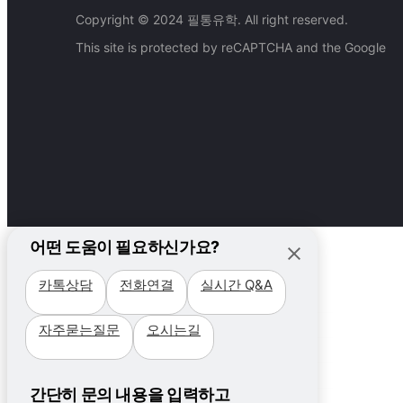
Copyright © 2024 필통유학. All right reserved.
This site is protected by reCAPTCHA and the Google
어떤 도움이 필요하신가요?
카톡상담
전화연결
실시간 Q&A
필리핀
자주묻는질문
오시는길
국가
캐나다
지역 +
국가
필리핀가족&주니어
비용
세부
지역
간단히 문의 내용을 입력하고
프로그램
프로모션