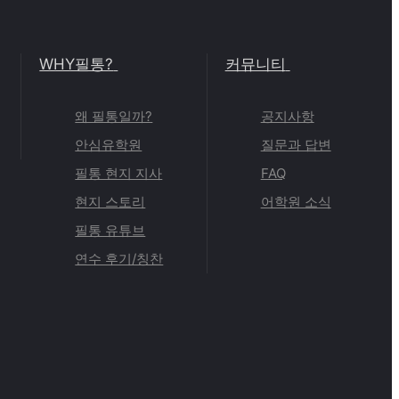
WHY필통?
커뮤니티
왜 필통일까?
공지사항
안심유학원
질문과 답변
필통 현지 지사
FAQ
현지 스토리
어학원 소식
필통 유튜브
연수 후기/칭찬