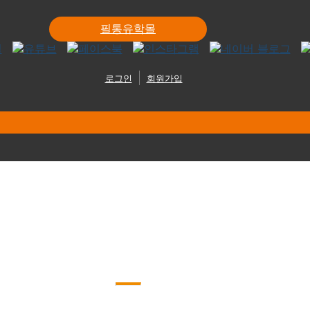
필통유학몰
로그인
회원가입