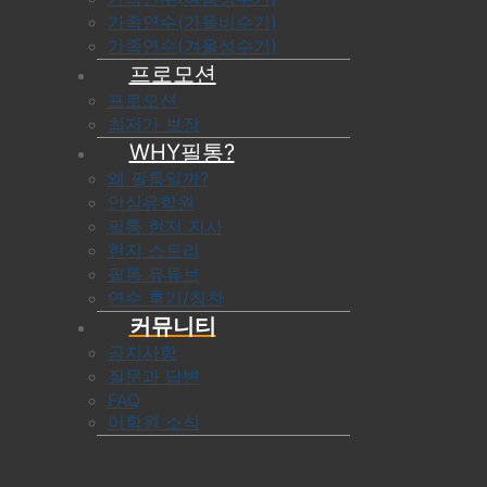
가족연수(가을비수기)
가족연수(겨울성수기)
프로모션
프로모션
최저가 보장
WHY필통?
왜 필통일까?
안심유학원
필통 현지 지사
현지 스토리
필통 유튜브
연수 후기/칭찬
커뮤니티
공지사항
질문과 답변
FAQ
어학원 소식