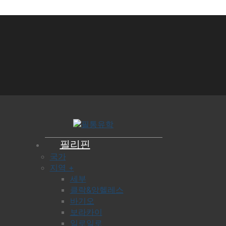
필리핀
국가
지역 +
세부
클락&앙헬레스
바기오
보라카이
일로일로