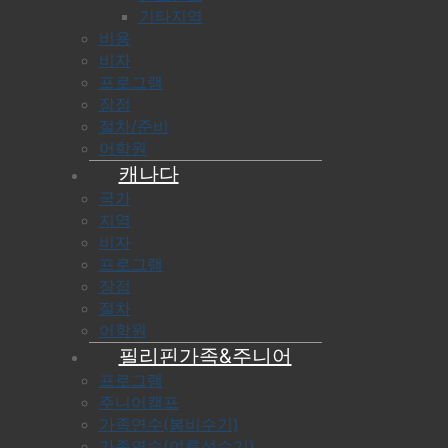
기타지역
비용
비자
프로그램
장점
절차/준비
어학원
캐나다
국가
지역
비자
프로그램
장점
절차
어학원
필리핀가족&주니어
프로그램
주니어캠프
가족연수(봄비수기)
가족연수(여름성수기)