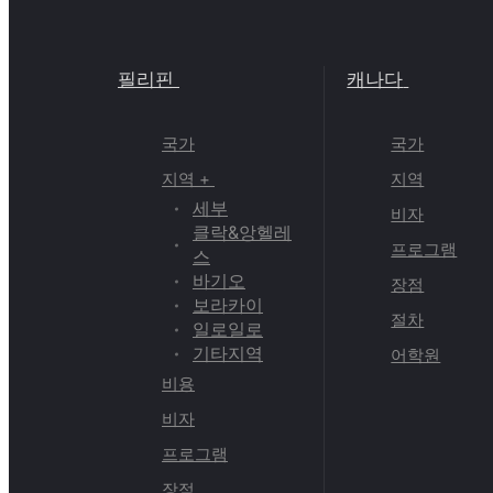
필리핀
캐나다
국가
국가
지역 +
지역
세부
비자
클락&앙헬레
프로그램
스
바기오
장점
보라카이
절차
일로일로
기타지역
어학원
비용
비자
프로그램
장점