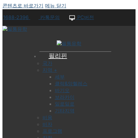
콘텐츠로 바로가기
메뉴
닫기
1688-2396
카톡문의
PC버전
필리핀
국가
지역 +
세부
클락&앙헬레스
바기오
보라카이
일로일로
기타지역
비용
비자
프로그램
장점