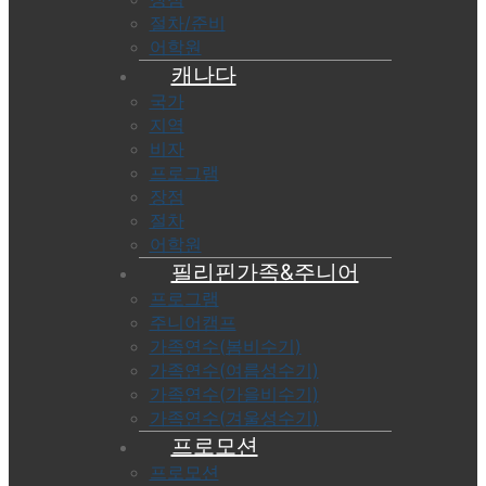
절차/준비
어학원
캐나다
국가
지역
비자
프로그램
장점
절차
어학원
필리핀가족&주니어
프로그램
주니어캠프
가족연수(봄비수기)
가족연수(여름성수기)
가족연수(가을비수기)
가족연수(겨울성수기)
프로모션
프로모션