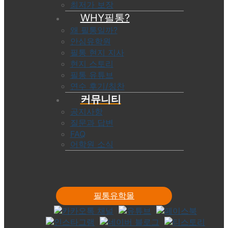
최저가 보장
WHY필통?
왜 필통일까?
안심유학원
필통 현지 지사
현지 스토리
필통 유튜브
연수 후기/칭찬
커뮤니티
공지사항
질문과 답변
FAQ
어학원 소식
필통유학몰