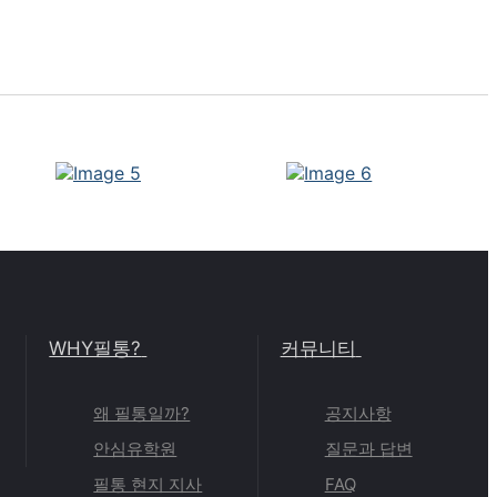
WHY필통?
커뮤니티
왜 필통일까?
공지사항
안심유학원
질문과 답변
필통 현지 지사
FAQ