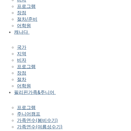
프로그램
장점
절차/준비
어학원
캐나다
국가
지역
비자
프로그램
장점
절차
어학원
필리핀가족&주니어
프로그램
주니어캠프
가족연수(봄비수기)
가족연수(여름성수기)