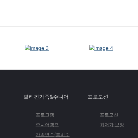
필리핀가족&주니어
프로모션
프로그램
프로모션
주니어캠프
최저가 보장
가족연수(봄비수