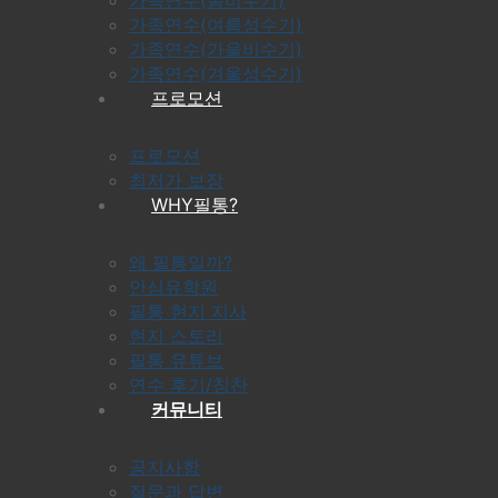
가족연수(여름성수기)
가족연수(가을비수기)
가족연수(겨울성수기)
프로모션
프로모션
최저가 보장
WHY필통?
왜 필통일까?
안심유학원
필통 현지 지사
현지 스토리
필통 유튜브
연수 후기/칭찬
커뮤니티
공지사항
질문과 답변