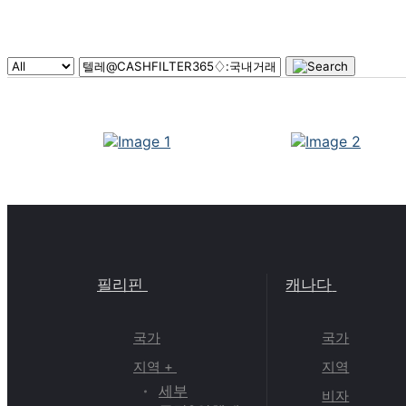
필리핀
캐나다
국가
국가
지역 +
지역
세부
비자