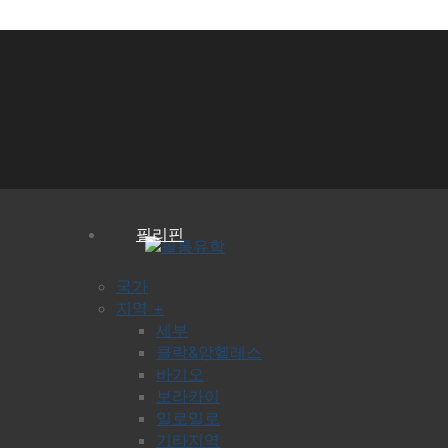
필리핀
국가
지역 +
세부
클락&앙헬레스
바기오
보라카이
일로일로
기타지역