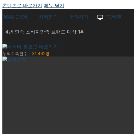
콘텐츠로 바로가기
메뉴
닫기
1688-2396
카톡문의
문의하기
PC버전
4년 연속 소비자만족 브랜드 대상 1위
|
누적수속건수
31,462명