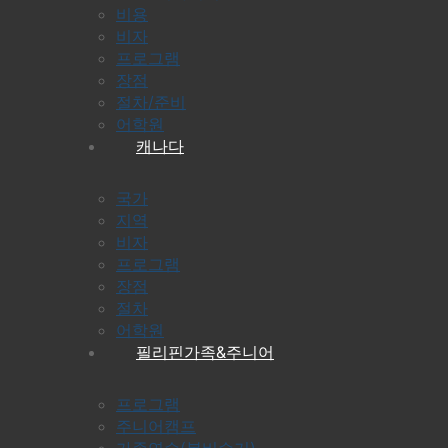
비용
비자
프로그램
장점
절차/준비
어학원
캐나다
국가
지역
비자
프로그램
장점
절차
어학원
필리핀가족&주니어
프로그램
주니어캠프
가족연수(봄비수기)