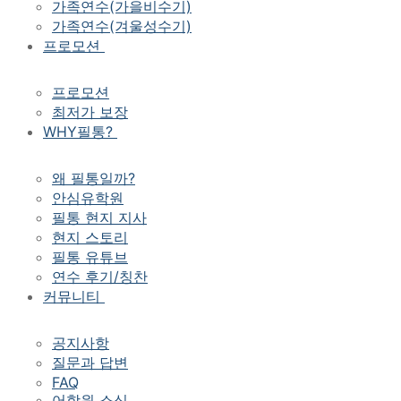
가족연수(가을비수기)
가족연수(겨울성수기)
프로모션
프로모션
최저가 보장
WHY필통?
왜 필통일까?
안심유학원
필통 현지 지사
현지 스토리
필통 유튜브
연수 후기/칭찬
커뮤니티
공지사항
질문과 답변
FAQ
어학원 소식