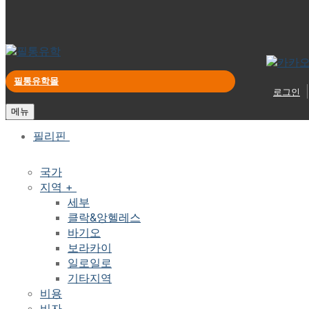
필통유학몰
로그인
메뉴
필리핀
국가
지역 +
세부
클락&앙헬레스
바기오
보라카이
일로일로
기타지역
비용
비자