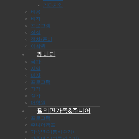
기타지역
비용
비자
프로그램
장점
절차/준비
어학원
캐나다
국가
지역
비자
프로그램
장점
절차
어학원
필리핀가족&주니어
프로그램
주니어캠프
가족연수(봄비수기)
가족연수(여름성수기)