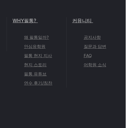
WHY필통?
커뮤니티
왜 필통일까?
공지사항
안심유학원
질문과 답변
필통 현지 지사
FAQ
현지 스토리
어학원 소식
필통 유튜브
연수 후기/칭찬