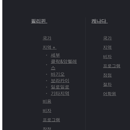
필리핀
캐나다
국가
국가
지역 +
지역
세부
비자
클락&앙헬레
프로그램
스
바기오
장점
보라카이
절차
일로일로
기타지역
어학원
비용
비자
프로그램
장점