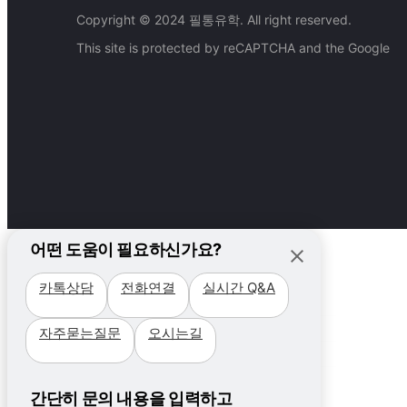
Copyright © 2024 필통유학. All right reserved.
This site is protected by reCAPTCHA and the Google
어떤 도움이 필요하신가요?
카톡상담
전화연결
실시간 Q&A
필리핀
자주묻는질문
오시는길
국가
캐나다
지역 +
국가
필리핀가족&주니어
비용
세부
지역
간단히 문의 내용을 입력하고
프로그램
프로모션