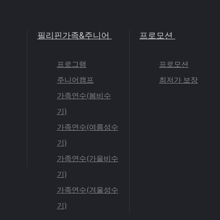
필리핀가족&주니어
프로모션
프로그램
프로모션
주니어캠프
최저가 보장
가족연수(봄비수
기)
가족연수(여름성수
기)
가족연수(가을비수
기)
가족연수(겨울성수
기)