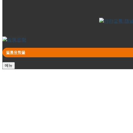
필통유학몰
메뉴