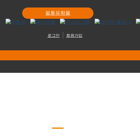
필통유학몰
로그인
회원가입