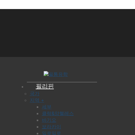
필리핀
국가
지역 +
세부
클락&앙헬레스
바기오
보라카이
일로일로