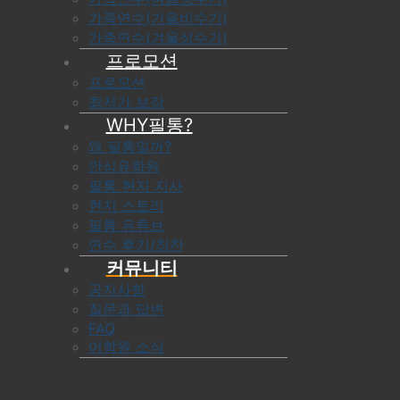
가족연수(가을비수기)
가족연수(겨울성수기)
프로모션
프로모션
최저가 보장
WHY필통?
왜 필통일까?
안심유학원
필통 현지 지사
현지 스토리
필통 유튜브
연수 후기/칭찬
커뮤니티
공지사항
질문과 답변
FAQ
어학원 소식