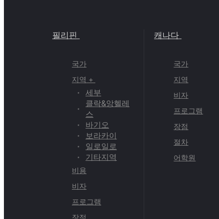
필리핀
캐나다
국가
국가
지역 +
지역
세부
비자
클락&앙헬레
프로그램
스
바기오
장점
보라카이
절차
일로일로
기타지역
어학원
비용
비자
프로그램
장점