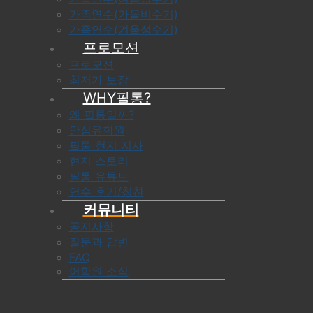
가족연수(가을비수기)
가족연수(겨울성수기)
프로모션
프로모션
최저가 보장
WHY필통?
왜 필통일까?
안심유학원
필통 현지 지사
현지 스토리
필통 유튜브
연수 후기/칭찬
커뮤니티
공지사항
질문과 답변
FAQ
어학원 소식