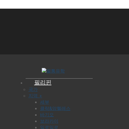
필리핀
국가
지역 +
세부
클락&앙헬레스
바기오
보라카이
일로일로