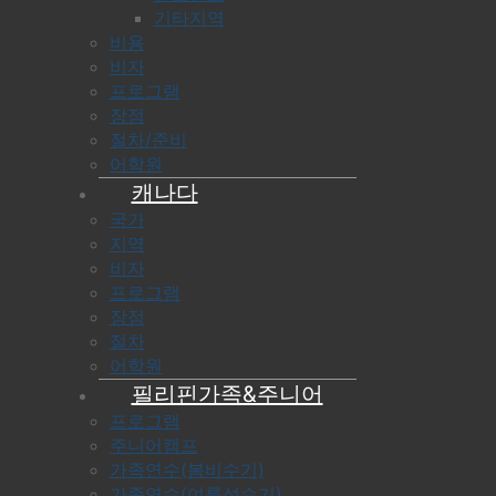
기타지역
비용
비자
프로그램
장점
절차/준비
어학원
캐나다
국가
지역
비자
프로그램
장점
절차
어학원
필리핀가족&주니어
프로그램
주니어캠프
가족연수(봄비수기)
가족연수(여름성수기)