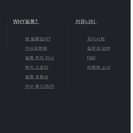
WHY필통?
커뮤니티
왜 필통일까?
공지사항
안심유학원
질문과 답변
필통 현지 지사
FAQ
현지 스토리
어학원 소식
필통 유튜브
연수 후기/칭찬