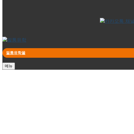
필통유학몰
메뉴