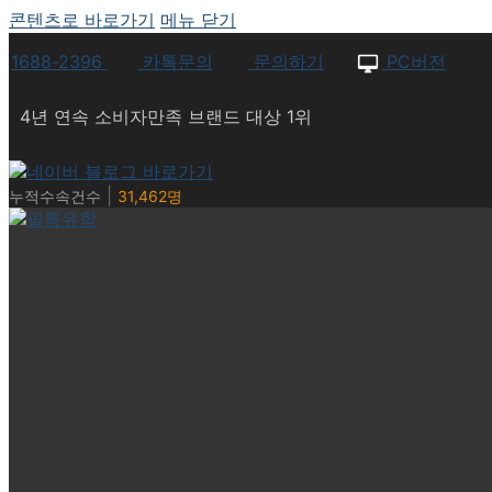
콘텐츠로 바로가기
메뉴
닫기
1688-2396
카톡문의
문의하기
PC버전
4년 연속 소비자만족 브랜드 대상 1위
|
누적수속건수
31,462명