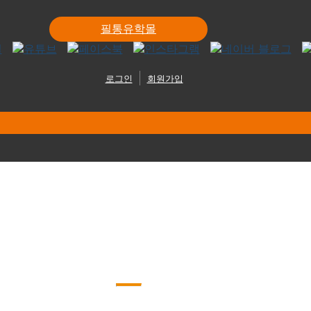
필통유학몰
로그인
회원가입