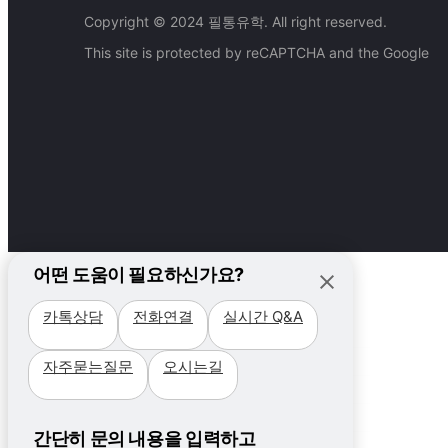
Copyright © 2024 필통유학. All right reserved.
This site is protected by reCAPTCHA and the Google
어떤 도움이 필요하신가요?
카톡상담
전화연결
실시간 Q&A
필리핀
자주묻는질문
오시는길
국가
캐나다
지역 +
국가
필리핀가족&주니어
비용
세부
지역
간단히 문의 내용을 입력하고
프로그램
프로모션