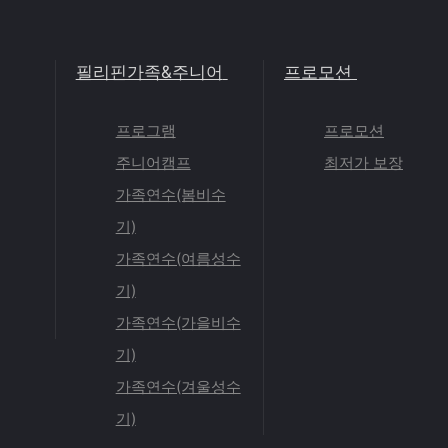
필리핀가족&주니어
프로모션
프로그램
프로모션
주니어캠프
최저가 보장
가족연수(봄비수
기)
가족연수(여름성수
기)
가족연수(가을비수
기)
가족연수(겨울성수
기)