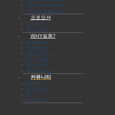
가족연수(가을비수기)
가족연수(겨울성수기)
프로모션
프로모션
최저가 보장
WHY필통?
왜 필통일까?
안심유학원
필통 현지 지사
현지 스토리
필통 유튜브
연수 후기/칭찬
커뮤니티
공지사항
질문과 답변
FAQ
어학원 소식