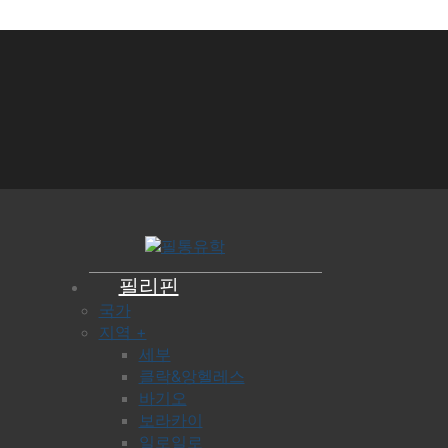
필리핀
국가
지역 +
세부
클락&앙헬레스
바기오
보라카이
일로일로