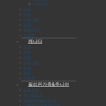
기타지역
비용
비자
프로그램
장점
절차/준비
어학원
캐나다
국가
지역
비자
프로그램
장점
절차
어학원
필리핀가족&주니어
프로그램
주니어캠프
가족연수(봄비수기)
가족연수(여름성수기)