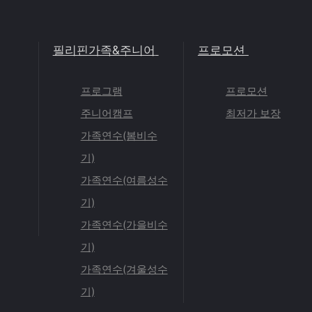
필리핀가족&주니어
프로모션
프로그램
프로모션
주니어캠프
최저가 보장
가족연수(봄비수
기)
가족연수(여름성수
기)
가족연수(가을비수
기)
가족연수(겨울성수
기)