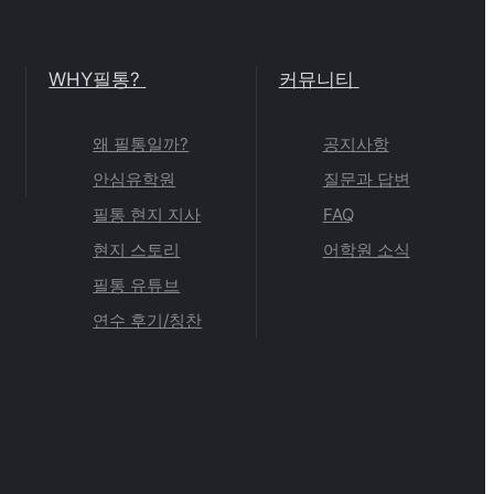
WHY필통?
커뮤니티
왜 필통일까?
공지사항
안심유학원
질문과 답변
필통 현지 지사
FAQ
현지 스토리
어학원 소식
필통 유튜브
연수 후기/칭찬