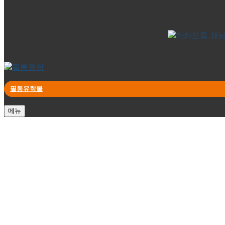
필통유학몰
메뉴