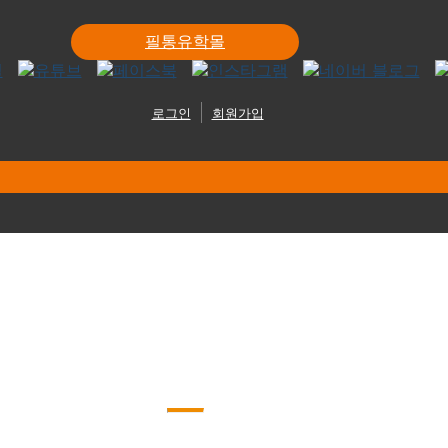
필통유학몰
로그인
회원가입