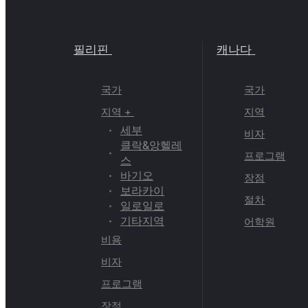
필리핀
캐나다
국가
국가
지역 +
지역
세부
비자
클락&앙헬레
프로그램
스
바기오
장점
보라카이
절차
일로일로
기타지역
어학원
비용
비자
프로그램
장점