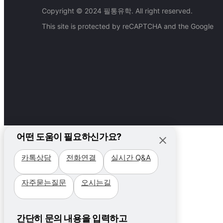
Copyright © 2024 필통유학. All right reserved.
This site is protected by reCAPTCHA and the Google
어떤 도움이 필요하신가요?
카톡상담
전화연결
실시간 Q&A
필리핀
자주묻는질문
오시는길
국가
캐나다
지역 +
국가
필리핀가족&주니어
비용
세부
지역
간단히 문의 내용을 입력하고
프로그램
프로모션