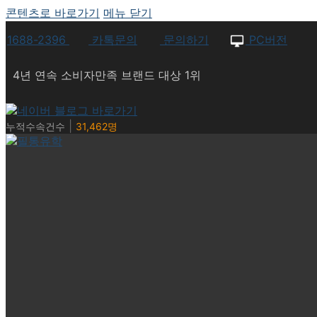
콘텐츠로 바로가기
메뉴
닫기
1688-2396
카톡문의
문의하기
PC버전
4년 연속 소비자만족 브랜드 대상 1위
|
누적수속건수
31,462명