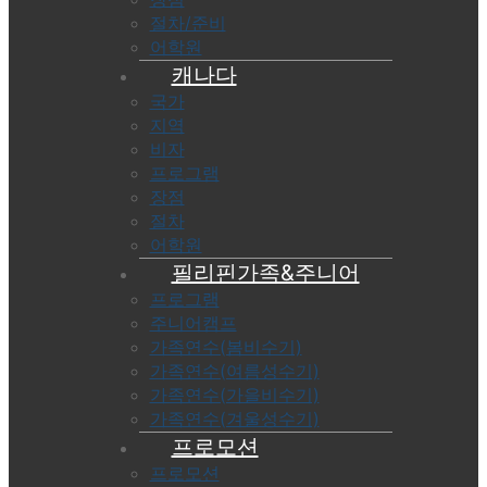
절차/준비
어학원
캐나다
국가
지역
비자
프로그램
장점
절차
어학원
필리핀가족&주니어
프로그램
주니어캠프
가족연수(봄비수기)
가족연수(여름성수기)
가족연수(가을비수기)
가족연수(겨울성수기)
프로모션
프로모션