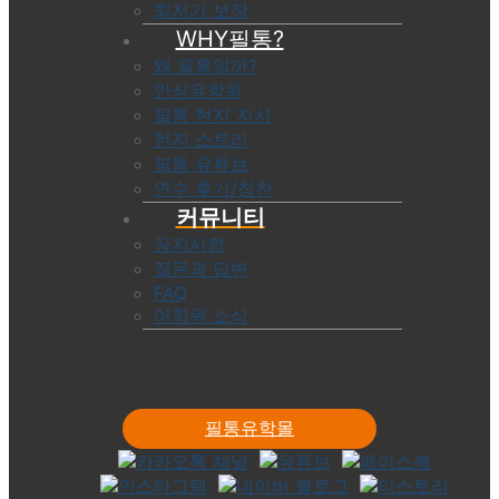
최저가 보장
WHY필통?
왜 필통일까?
안심유학원
필통 현지 지사
현지 스토리
필통 유튜브
연수 후기/칭찬
커뮤니티
공지사항
질문과 답변
FAQ
어학원 소식
필통유학몰