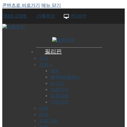
콘텐츠로 바로가기
메뉴
닫기
1688-2396
카톡문의
PC버전
필리핀
국가
지역 +
세부
클락&앙헬레스
바기오
보라카이
일로일로
기타지역
비용
비자
프로그램
장점