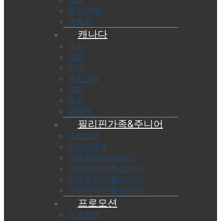
절차/준비
어학원
캐나다
국가
지역
비자
프로그램
장점
절차
어학원
필리핀가족&주니어
프로그램
주니어캠프
가족연수(봄비수기)
가족연수(여름성수기)
가족연수(가을비수기)
가족연수(겨울성수기)
프로모션
프로모션