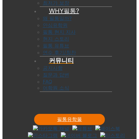
최저가 보장
WHY필통?
왜 필통일까?
안심유학원
필통 현지 지사
현지 스토리
필통 유튜브
연수 후기/칭찬
커뮤니티
공지사항
질문과 답변
FAQ
어학원 소식
필통유학몰