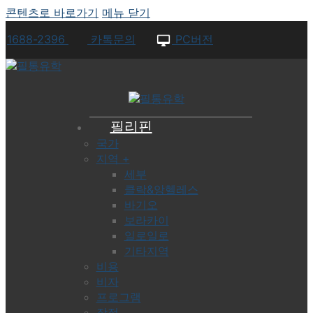
콘텐츠로 바로가기
메뉴
닫기
1688-2396
카톡문의
PC버전
필리핀
국가
지역 +
세부
클락&앙헬레스
바기오
보라카이
일로일로
기타지역
비용
비자
프로그램
장점