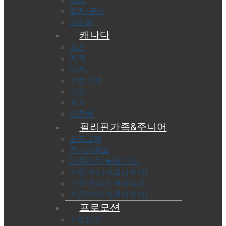
절차/준비
어학원
캐나다
국가
지역
비자
프로그램
장점
절차
어학원
필리핀가족&주니어
프로그램
주니어캠프
가족연수(봄비수기)
가족연수(여름성수기)
가족연수(가을비수기)
가족연수(겨울성수기)
프로모션
프로모션