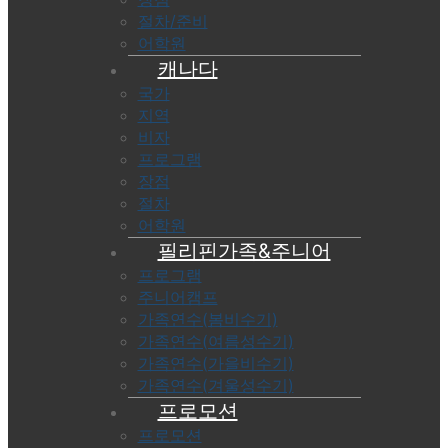
절차/준비
어학원
캐나다
국가
지역
비자
프로그램
장점
절차
어학원
필리핀가족&주니어
프로그램
주니어캠프
가족연수(봄비수기)
가족연수(여름성수기)
가족연수(가을비수기)
가족연수(겨울성수기)
프로모션
프로모션