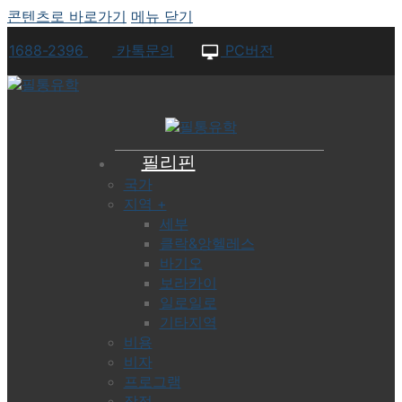
콘텐츠로 바로가기
메뉴
닫기
1688-2396
카톡문의
PC버전
필리핀
국가
지역 +
세부
클락&앙헬레스
바기오
보라카이
일로일로
기타지역
비용
비자
프로그램
장점