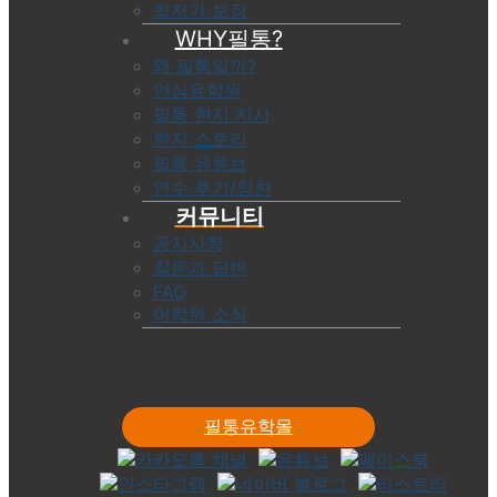
최저가 보장
WHY필통?
왜 필통일까?
안심유학원
필통 현지 지사
현지 스토리
필통 유튜브
연수 후기/칭찬
커뮤니티
공지사항
질문과 답변
FAQ
어학원 소식
필통유학몰