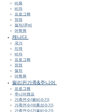
비용
비자
프로그램
장점
절차/준비
어학원
캐나다
국가
지역
비자
프로그램
장점
절차
어학원
필리핀가족&주니어
프로그램
주니어캠프
가족연수(봄비수기)
가족연수(여름성수기)
가족연수(가을비수기)