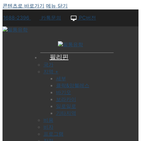
콘텐츠로 바로가기
메뉴
닫기
1688-2396
카톡문의
PC버전
필리핀
국가
지역 +
세부
클락&앙헬레스
바기오
보라카이
일로일로
기타지역
비용
비자
프로그램
장점