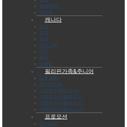
절차/준비
어학원
캐나다
국가
지역
비자
프로그램
장점
절차
어학원
필리핀가족&주니어
프로그램
주니어캠프
가족연수(봄비수기)
가족연수(여름성수기)
가족연수(가을비수기)
가족연수(겨울성수기)
프로모션
프로모션