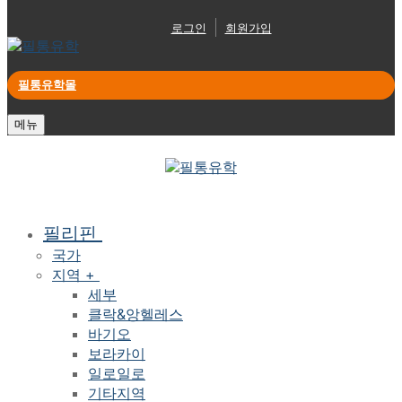
로그인
회원가입
필통유학몰
메뉴
필리핀
국가
지역 +
세부
클락&앙헬레스
바기오
보라카이
일로일로
기타지역