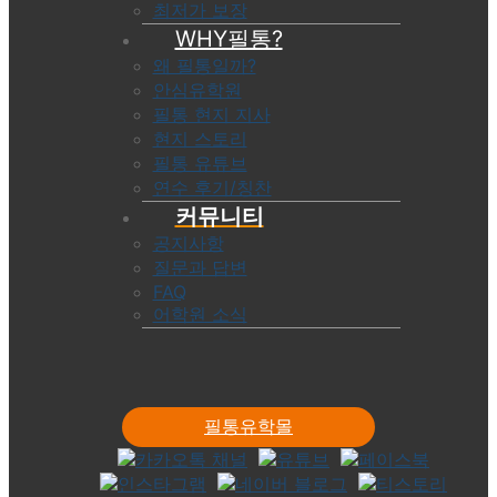
최저가 보장
WHY필통?
왜 필통일까?
안심유학원
필통 현지 지사
현지 스토리
필통 유튜브
연수 후기/칭찬
커뮤니티
공지사항
질문과 답변
FAQ
어학원 소식
필통유학몰