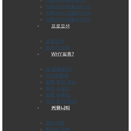
가족연수(여름성수기)
가족연수(가을비수기)
가족연수(겨울성수기)
프로모션
프로모션
최저가 보장
WHY필통?
왜 필통일까?
안심유학원
필통 현지 지사
현지 스토리
필통 유튜브
연수 후기/칭찬
커뮤니티
공지사항
질문과 답변