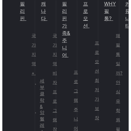
필
캐
필
프
WHY
커
리
나
리
로
필
뮤
핀
다
핀
모
통?
니
가
션
티
족&
국
국
왜
주
프
가
가
필
니
로
지
지
통
어
모
역
역
일
션
프
+
비
까?
최
세
로
자
안
부
저
그
프
심
클
가
락
램
로
유
&
보
주
그
학
앙
장
헬
니
램
원
레
어
장
필