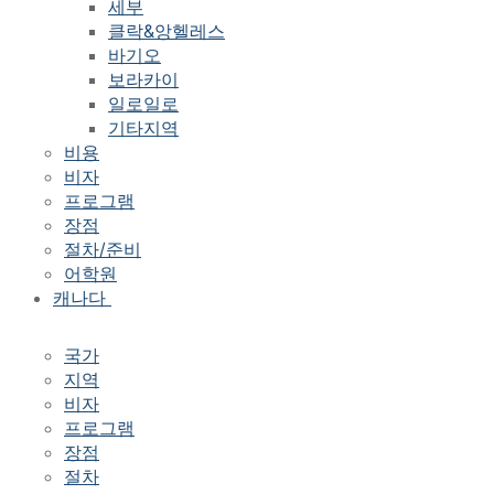
세부
클락&앙헬레스
바기오
보라카이
일로일로
기타지역
비용
비자
프로그램
장점
절차/준비
어학원
캐나다
국가
지역
비자
프로그램
장점
절차