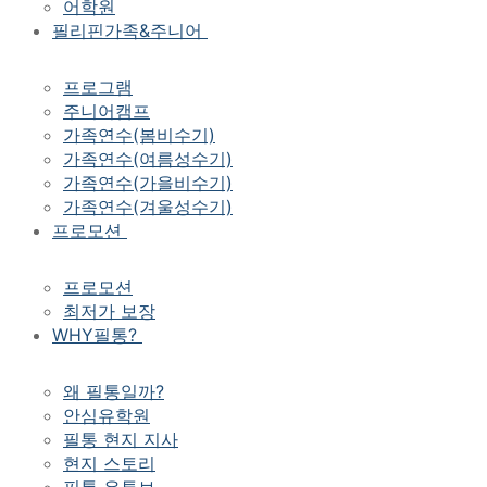
어학원
필리핀가족&주니어
프로그램
주니어캠프
가족연수(봄비수기)
가족연수(여름성수기)
가족연수(가을비수기)
가족연수(겨울성수기)
프로모션
프로모션
최저가 보장
WHY필통?
왜 필통일까?
안심유학원
필통 현지 지사
현지 스토리
필통 유튜브