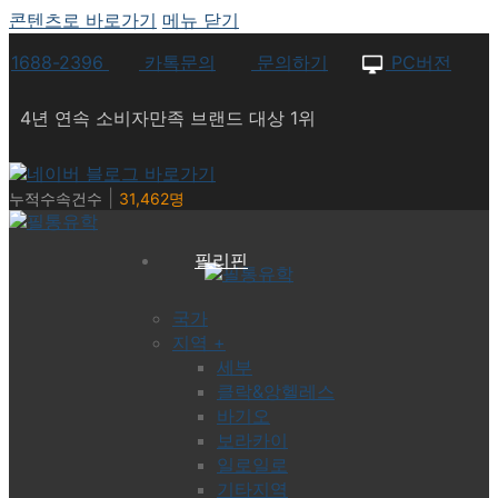
콘텐츠로 바로가기
메뉴
닫기
1688-2396
카톡문의
문의하기
PC버전
4년 연속 소비자만족 브랜드 대상 1위
|
누적수속건수
31,462명
필리핀
국가
지역 +
세부
클락&앙헬레스
바기오
보라카이
일로일로
기타지역