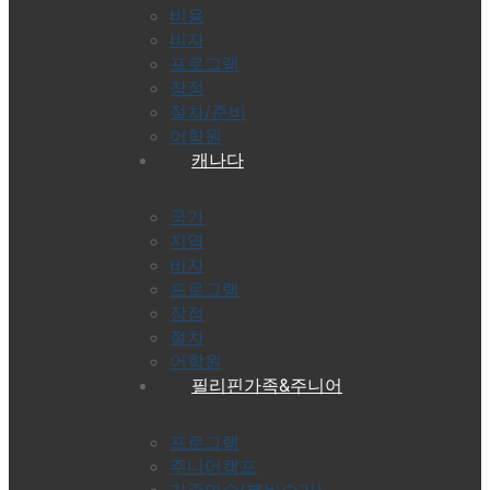
비용
비자
프로그램
장점
절차/준비
어학원
캐나다
국가
지역
비자
프로그램
장점
절차
어학원
필리핀가족&주니어
프로그램
주니어캠프
가족연수(봄비수기)