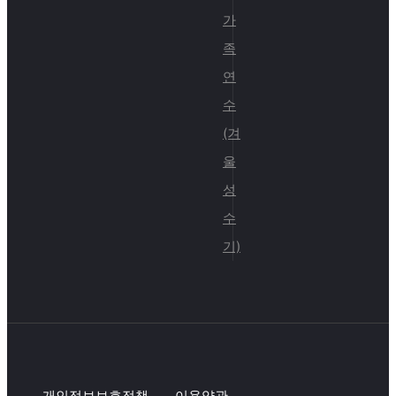
가
족
연
수
(겨
울
성
수
기)
개인정보보호정책
이용약관