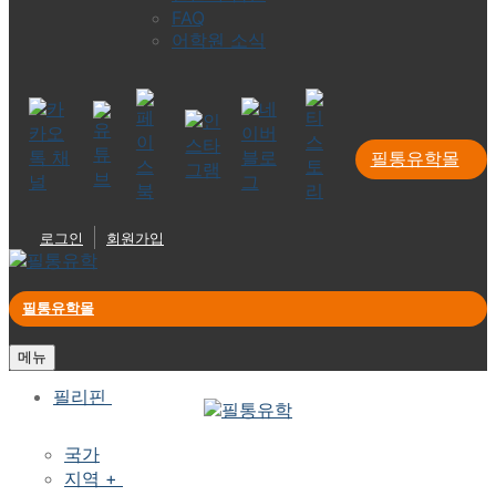
FAQ
어학원 소식
필통유학몰
로그인
회원가입
필통유학몰
메뉴
필리핀
국가
지역 +