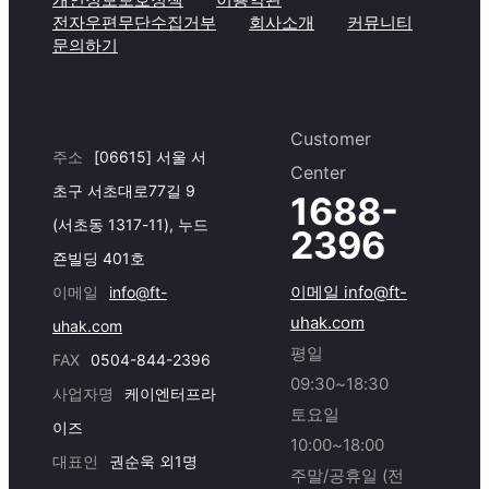
전자우편무단수집거부
회사소개
커뮤니티
문의하기
Customer
주소
[06615] 서울 서
Center
초구 서초대로77길 9
1688-
(서초동 1317-11), 누드
2396
죤빌딩 401호
이메일 info@ft-
이메일
info@ft-
uhak.com
uhak.com
평일
FAX
0504-844-2396
09:30~18:30
사업자명
케이엔터프라
토요일
이즈
10:00~18:00
대표인
권순욱 외1명
주말/공휴일 (전