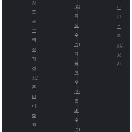
자
(여
브
프
름
연
로
성
수
그
수
후
램
기)
기/
장
가
칭
점
족
찬
절
연
차/
수
준
(가
비
을
어
비
학
수
원
기)