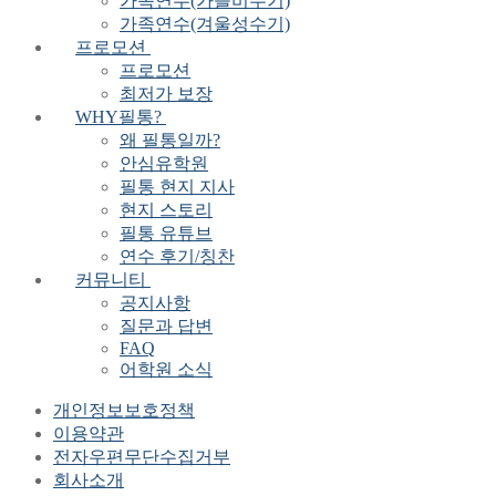
가족연수(가을비수기)
가족연수(겨울성수기)
프로모션
프로모션
최저가 보장
WHY필통?
왜 필통일까?
안심유학원
필통 현지 지사
현지 스토리
필통 유튜브
연수 후기/칭찬
커뮤니티
공지사항
질문과 답변
FAQ
어학원 소식
개인정보보호정책
이용약관
전자우편무단수집거부
회사소개