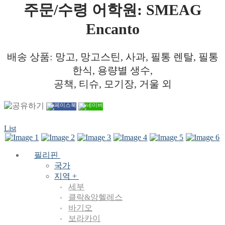
주문/수령 어학원: SMEAG
Encanto
배송 상품: 망고, 망고스틴, 사과, 필통 렌탈, 필통
한식, 용량별 생수,
공책, 티슈, 모기장, 거울 외
List
필리핀
국가
지역 +
세부
클락&앙헬레스
바기오
보라카이