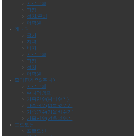
프로그램
장점
절차/준비
어학원
캐나다
국가
지역
비자
프로그램
장점
절차
어학원
필리핀가족&주니어
프로그램
주니어캠프
가족연수(봄비수기)
가족연수(여름성수기)
가족연수(가을비수기)
가족연수(겨울성수기)
프로모션
프로모션