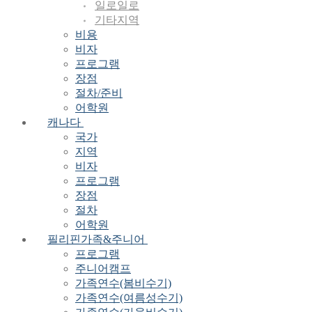
일로일로
기타지역
비용
비자
프로그램
장점
절차/준비
어학원
캐나다
국가
지역
비자
프로그램
장점
절차
어학원
필리핀가족&주니어
프로그램
주니어캠프
가족연수(봄비수기)
가족연수(여름성수기)