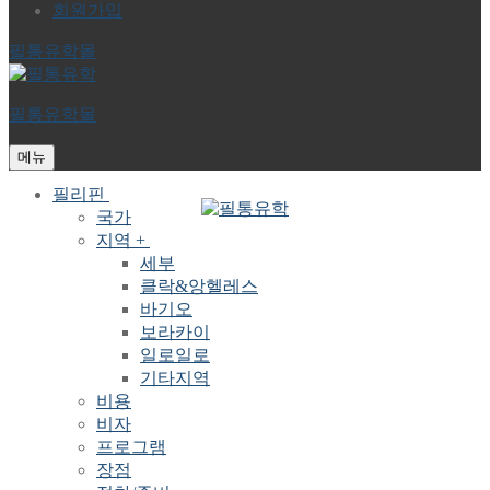
회원가입
필통유학몰
필통유학몰
메뉴
필리핀
국가
지역 +
세부
클락&앙헬레스
바기오
보라카이
일로일로
기타지역
비용
비자
프로그램
장점