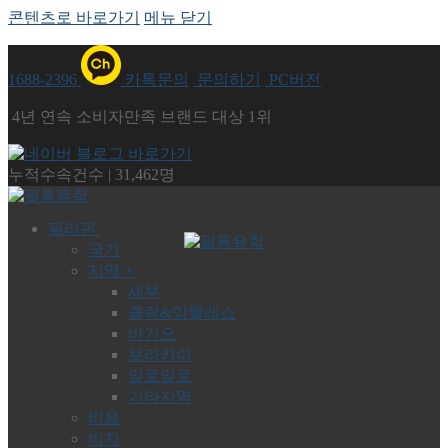
콘텐츠로 바로가기
메뉴
닫기
1688-2396
카톡문의
문의하기
PC버전
4년 연속 소비자만족 브랜드 대상 1위
누적수속건수
|
31,462명
필리핀
국가
지역 +
세부
클락&앙헬레스
바기오
보라카이
일로일로
기타지역
비용
비자