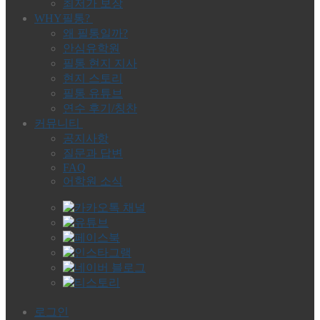
최저가 보장
WHY필통?
왜 필통일까?
안심유학원
필통 현지 지사
현지 스토리
필통 유튜브
연수 후기/칭찬
커뮤니티
공지사항
질문과 답변
FAQ
어학원 소식
로그인