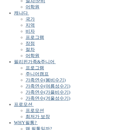
절차/준비
어학원
캐나다
국가
지역
비자
프로그램
장점
절차
어학원
필리핀가족&주니어
프로그램
주니어캠프
가족연수(봄비수기)
가족연수(여름성수기)
가족연수(가을비수기)
가족연수(겨울성수기)
프로모션
프로모션
최저가 보장
WHY필통?
왜 필통일까?