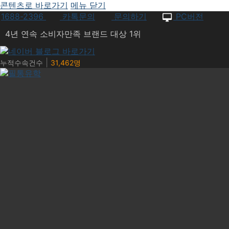
콘텐츠로 바로가기
메뉴
닫기
1688-2396
카톡문의
문의하기
PC버전
4년 연속 소비자만족 브랜드 대상 1위
|
누적수속건수
31,462명