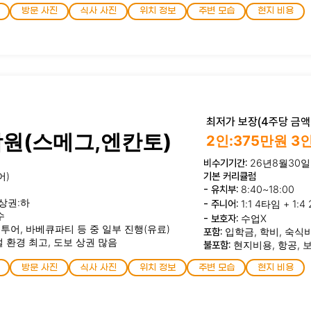
방문 사진
식사 사진
위치 정보
주변 모습
현지 비용
최저가 보장(4주당 금액)
학원(스메그,엔칸토)
2인:375만원 3
비수기기간:
26년8월30일
어)
기본 커리큘럼
- 유치부:
8:40~18:00
상권:하
- 주니어:
1:1 4타임 + 1
수
- 보호자:
수업X
티투어, 바베큐파티 등 중 일부 진행(유료)
포함:
입학금, 학비, 숙식
설 환경 최고, 도보 상권 많음
불포함:
현지비용, 항공, 
방문 사진
식사 사진
위치 정보
주변 모습
현지 비용