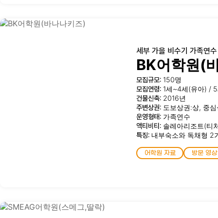
세부 가을 비수기 가족연수
BK어학원(
모집규모:
150명
모집연령:
1세~4세(유아) / 
건물신축:
2016년
주변상권:
도보상권:상, 중심
운영형태:
가족연수
액티비티:
솔레아리조트(티처
특징:
내부숙소와 독채형 2가
어학원 자료
방문 영상