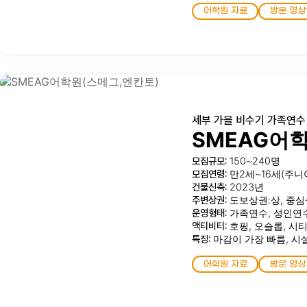
어학원 자료
방문 영상
세부 가을 비수기 가족연수
SMEAG어
모집규모:
150~240명
모집연령:
만2세~16세(주니
건물신축:
2023년
주변상권:
도보상권:상, 중심
운영형태:
가족연수, 성인연
액티비티:
호핑, 오슬롭, 시
특징:
마감이 가장 빠름, 시
어학원 자료
방문 영상