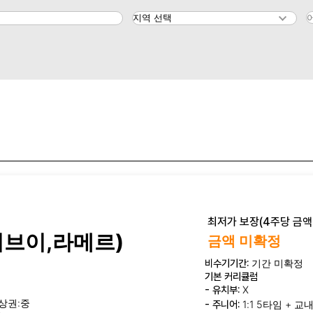
최저가 보장(4주당 금액)
이브이,라메르)
금액 미확정
비수기기간:
기간 미확정
기본 커리큘럼
- 유치부:
X
상권:중
- 주니어:
1:1 5타임 + 