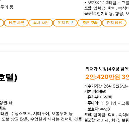
수
- 보호자:
1:1 3타임 + 그
티투어 등
포함:
입학금, 학비, 숙식
불포함:
현지비용, 항공, 
방문 사진
식사 사진
위치 정보
주변 모습
현지 비용
최저가 보장(4주당 금액)
호텔)
2인:420만원 3
비수기기간:
26년9월6일~
기본 커리큘럼
- 유치부:
미진행
상권:하
- 주니어:
1:1 5타임 + 그
캠프
- 보호자:
수업X
짚라인, 수상스포츠, 시티투어, 보홀투어 등
포함:
입학금, 학비, 숙식
 도보 상권 많음, 수업실과 식사는 건너편 건물
불포함:
전기세, 항공, 보