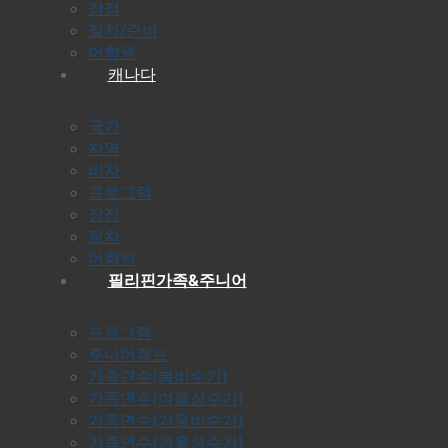
장점
절차/준비
어학원
캐나다
국가
지역
비자
프로그램
장점
절차
어학원
필리핀가족&주니어
프로그램
주니어캠프
가족연수(봄비수기)
가족연수(여름성수기)
가족연수(가을비수기)
가족연수(겨울성수기)