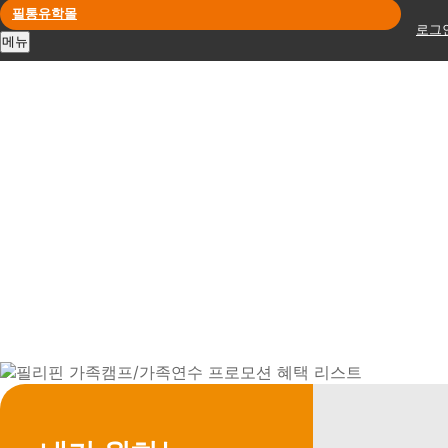
필통유학몰
로그
메뉴