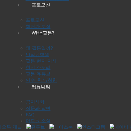
프로모션
프로모션
최저가 보장
WHY필통?
왜 필통일까?
안심유학원
필통 현지 지사
현지 스토리
필통 유튜브
연수 후기/칭찬
커뮤니티
공지사항
질문과 답변
FAQ
어학원 소식