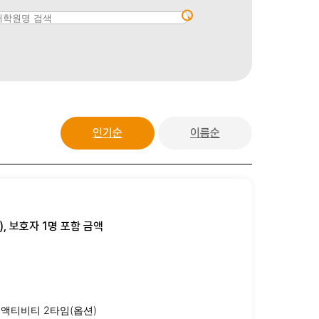
인기순
이름순
, 보호자 1명 포함 금액
교내액티비티 2타임(옵션)