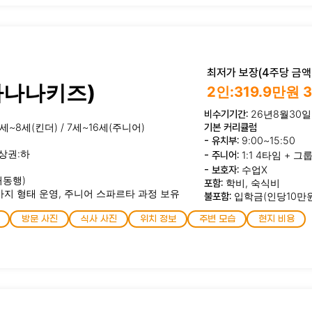
최저가 보장(4주당 금액)
바나나키즈)
2인:319.9만원 
비수기기간:
26년8월30일
5세~8세(킨더) / 7세~16세(주니어)
기본 커리큘럼
- 유치부:
9:00~15:50
상권:하
- 주니어:
1:1 4타임 + 그
- 보호자:
수업X
동행)
포함:
학비, 숙식비
지 형태 운영, 주니어 스파르타 과정 보유
불포함:
입학금(인당10만원
방문 사진
식사 사진
위치 정보
주변 모습
현지 비용