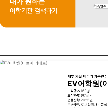
내가 원하는
어학기관 검색하기
세부 가을 비수기 가족연수
EV어학원(
모집규모:
150명
모집연령:
만7세~
건물신축:
2025년
주변상권:
도보상권:하, 중심