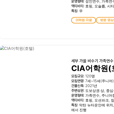
운영형태:
성인연수, 가족연
액티비티:
호핑, 오슬롭, 시
특징:
무
어학원 자료
방문 영상
세부 가을 비수기 가족연수
CIA어학원(
모집규모:
120명
모집연령:
7세~15세(주니어)
건물신축:
2021년
주변상권:
도보상권:상, 중심
운영형태:
가족연수, 주니어
액티비티:
호핑, 오션파크, 
특징:
막탄 뉴타운안에 위치,
에서 진행