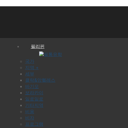
필리핀
국가
지역 +
세부
클락&앙헬레스
바기오
보라카이
일로일로
기타지역
비용
비자
프로그램