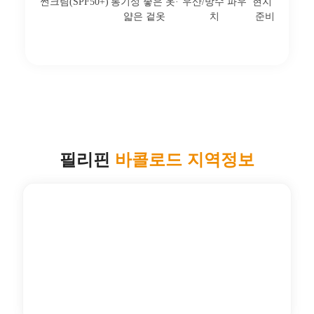
Month
1월
2월
3월
4월
5월
6월
월 강수량
20
15
25
30
120
190
(mm)
최고 기온
30
31
32
33
33
32
(℃)
최저 기온
24
24
25
26
26
26
(℃)
연수 전 준비물 추천