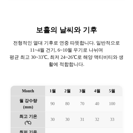
보홀의 날씨와 기후
전형적인 열대 기후로 연중 따뜻합니다. 일반적으로
11~4월 건기, 6~10월 우기로 나뉘며
평균 최고 30~33℃, 최저 24~26℃로 해양 액티비티와 생
활에 적합합니다.
Month
1월
2월
3월
4월
5월
6월
월 강수량
90
80
70
40
100
170
(mm)
최고 기온
30
30
31
32
33
32
(℃)
최저 기온