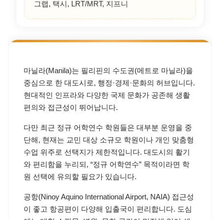
메트로 마닐라 인구
약 1,300만 명 내외
공항–도심 이동
NAIA → 마카티/BGC/마닐라: 차량 약 30~90분
주요 쇼핑몰
BGC High Street, Greenbelt·Glorietta, SM Mall
of Asia
주요 여가활동
인트라무로스, 리잘파크, 박물관·공연·쇼핑·미
식
주요 교통 수단