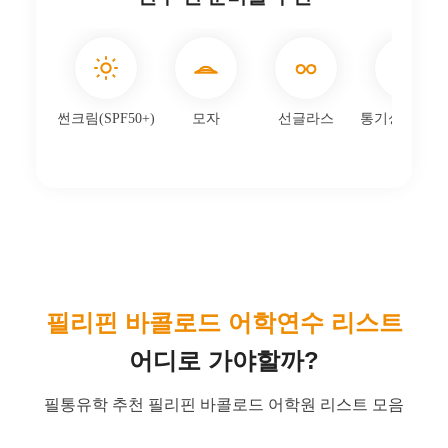
연중 따뜻한 열대 기후로 11~4월 건기, 6~10월 우기 경
향입니다.
평균 최고 30~33℃, 최저 24~26℃로 큰 일교차 없이 생
활·학습 환경이 안정적입니다.
Month
1월
2월
3월
4월
5월
6월
월 강수량
80
70
60
50
110
170
(mm)
최고 기온
30
31
32
33
33
32
(℃)
최저 기온
24
24
25
25
25
25
(℃)
연수 전 준비물 추천