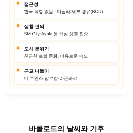
으로 바콜로드-실라이나(BCD) 공항을 이용합니다.
도시는 규모가 크지 않아 생활 동선이 단순하고, 현지
인들의 친근한 분위기로 안정적인 연수 생활을 누릴
수 있습니다.
커리큘럼은 대체로 세미스파르타·자율형 중심으로,
개인 학습 루틴을 만들고 꾸준히 실력을 쌓는 데 유리
합니다. 필요 시설(쇼핑몰·병원·카페 등)이 핵심 상권
에 밀집해 있어 생활 편의성도 괜찮습니다.
“복잡하지 않은 소도시에서 차분히 공부하고 싶다”는
학생에게 바콜로드는 좋은 대안이 됩니다. 주중에는
학습에 집중하고, 주말에는 근교 자연·명소로 가벼운
나들이를 즐기며 밸런스를 맞춰보세요.
핵심 하이라이트
학습 환경
소도시 특유의 조용함, 몰입에 유리