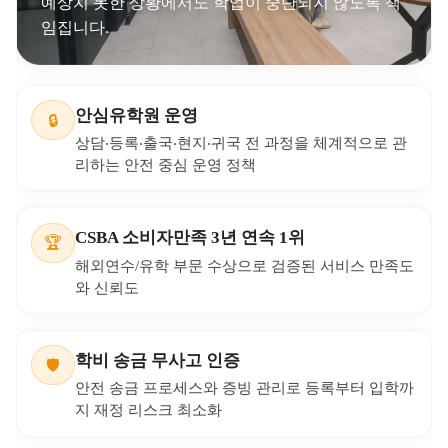
안심유학원
과 함께라면
처음부터
끝까
지
든든하게
상담·등록·현지·귀국 전 과정 밀착 케어&투명한 결제와
학업 보장으로 걱정 없이 준비하세요
verified
안심유학원
믿고 맡길 수 있는 필통유학의 안전 보
장 시스템
공식 인증과 표준 절차, 안전 결제, 사고 대비 제도로