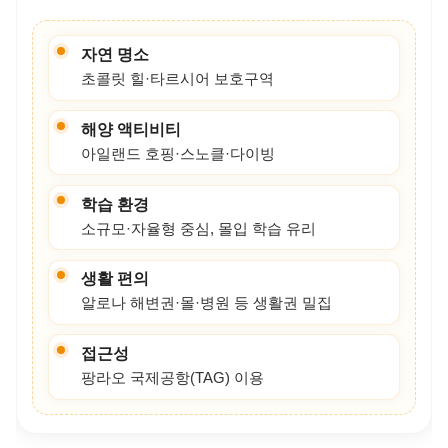
핵심 하이라이트
자연 명소
초콜릿 힐·타르시어 보호구역
해양 액티비티
아일랜드 호핑·스노클·다이빙
학습 환경
소규모·자율형 중심, 몰입 학습 유리
생활 편의
알로나 해변권·몰·병원 등 생활권 밀집
접근성
팡라오 국제공항(TAG) 이용