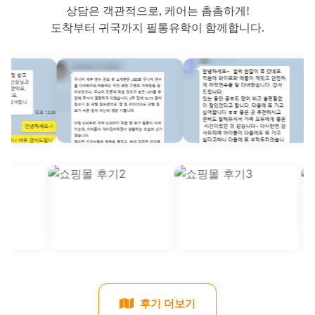
E-ROOM어학원(이룸)
오랜 운영으로 많은 노하우를 가지고 있어 커리큘럼과
학사 만족도가 높은 어학원
위치
필리핀 바콜로드
정원
140명
외국인비율
60~70%(비수기), 10~30%(성수기) *상시 변동가능함
관리스타일
세미스파르타
설립년도
2005년
주변환경
도보상권:중, 중심상권:중
후기로 증명하는 필통유학