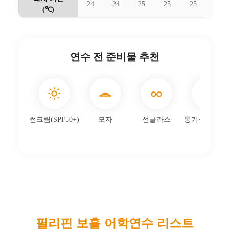
24
24
25
25
25
25
(℃)
연수 전 준비물 추천
썬크림(SPF50+)
모자
선글라스
통기성 좋은 
필리핀 보홀
어학연수 리스트