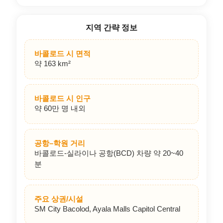
썬크림(SPF50+)
통기성 좋은 옷·
우산/방수 파우
현지 결제/교
얇은 겉옷
치
준비(그랩 등)
필리핀
바콜로드 지역정보