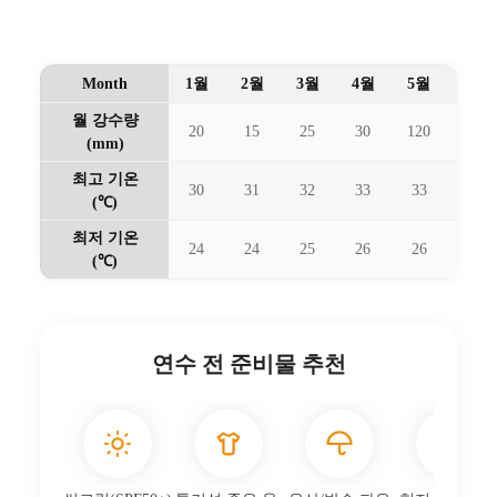
도시 경험
역사·미식·공연·쇼핑까지 풍부
유의 사항
러시아워·구역별 치안/이동 계획
마닐라의 날씨와 기후
열대 몬순(Am) 기후로 11~4월 건기, 5~10월 우기 경향
입니다.
평균 최고 31~33℃, 최저 24~26℃ 수준으로 연중 따뜻합
니다.