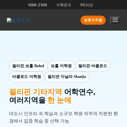
콘
1688-2396
카톡문의
PC버전
텐
츠
필통유학몰
로
바
로
가
기
필리핀 보홀 Bohol
보홀 어학원
필리핀 바콜로드
바콜로드 어학원
필리핀 마닐라 Manila
필리핀 기타지역
어학연수,
여러지역을
한 눈에
대도시 인프라 속 학습과
소규모 학원 위주의 차분한 환
경에서 집중 학습 중 선택 가능