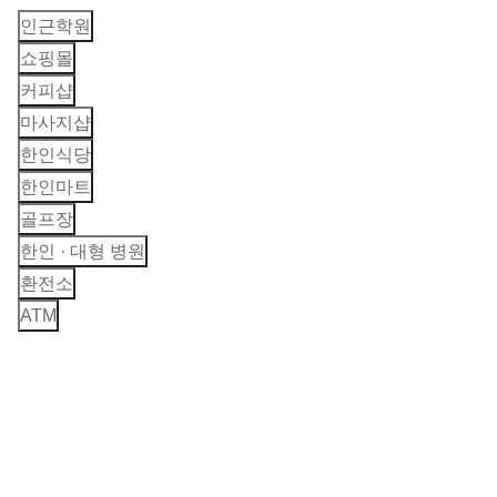
인근학원
수영장, 워터슬라이드, 실내 스크린 골프 연습장, 테이블
사커, 배드민턴
쇼핑몰
통금 시간
커피샵
무
마사지샵
하루 일과 시간
한인식당
외박 규정
한인마트
오피스에 통보 후 외박 가능
골프장
학생 복지
한인 · 대형 병원
매달 봉사활동, 실외 액티비티 등을 진행
환전소
학생들의 편의를 위한 다양한 복지 시설 보유
ATM
매주 수영장 풀파티 진행
특이사항
무