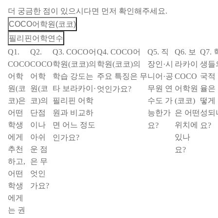
더 궁금한 점이 있으시다면 먼저 확인해주세요.
COCO어학원(코코)
필리핀어학연수
Q1.
Q2.
Q3. COCO어
Q4. COCO어
Q5. 직
Q6. 보
Q7. 
COCO
COCO
학원(코코)의
학원(코코)의
장인·시
라카이
생들
어학
어학
학습 강도는
주요 특징은 무
니어·공
COCO
국적
원(코
원(코
타 보라카이·
무원 연
어학원
율은
엇인가요?
코)은
코)의
필리핀 어학
수도 가
(코코)
떻게
어떤
단점
원과 비교하
능한가
은 어떤
성되
학생
이나
면 어느 정도
위치에
요?
요?
에게
아쉬
있나
인가요?
추천
운 점
요?
하고,
은 무
어떤
엇인
학생
가요?
에게
는 권