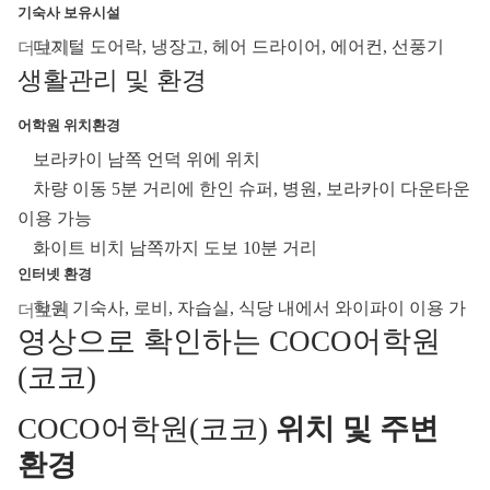
기숙사 보유시설
디지털 도어락, 냉장고, 헤어 드라이어, 에어컨, 선풍기
외부 기숙사
생활관리 및 환경
무
어학원 위치환경
청소 및 세탁
보라카이 남쪽 언덕 위에 위치
청소: 주 2회
차량 이동 5분 거리에 한인 슈퍼, 병원, 보라카이 다운타운
세탁: 주 2회
이용 가능
침대커버 교체: 주 1회 교체
화이트 비치 남쪽까지 도보 10분 거리
특이사항
인터넷 환경
무
학원 기숙사, 로비, 자습실, 식당 내에서 와이파이 이용 가
영상으로 확인하는 COCO어학원
능
식사
(코코)
평일 3식, 주말/공휴일 1식
COCO어학원(코코)
위치 및 주변
뷔페식 식단 제공
한식 포함한 퓨전식 제공
환경
부대시설