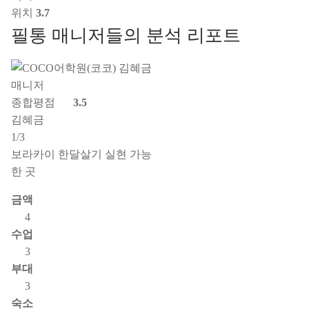
위치
3.7
필통 매니저들의 분석 리포트
종합평점
3.5
김혜금
1/3
보라카이 한달살기 실현 가능
한 곳
금액
4
수업
3
부대
3
숙소