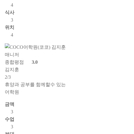
4
식사
3
위치
4
종합평점
3.0
김지훈
2/3
휴양과 공부를 함께할수 있는
어학원
금액
3
수업
3