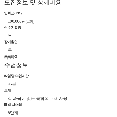
모집정보 및 상세비용
입학금(1회)
100,000원(1회)
성수기할증
무
장기할인
무
프로모션
수업정보
2026년 3월 1일 ~ 6월 27일, 8월 23일 ~ 27년 1월 2일 사이 겹
치는 기간: 학비 + 기숙사비 20% 할인
타임당 수업시간
45분
위 금액에서 필통유학 최저가 프로모션 추가 제공(문의요
교재
망)
각 과목에 맞는 복합적 교재 사용
필통유학 세부 현지지사 서비스 혜택제공(쇼핑몰, 렌탈서
레벨 시스템
비스, 액티비티, 어시스트케어, 학비안심보장 등)
8단계
추가예상비용