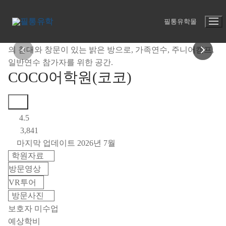
콘
HOME
어학원 모음
COCO어학원(코코)
텐
필통유학몰
츠
로
바
로
COCO어학원(코코)
가
기
4.5
3,841
마지막 업데이트 2026년 7월
학원자료
방문영상
VR투어
방문사진
보호자 미수업
예상학비