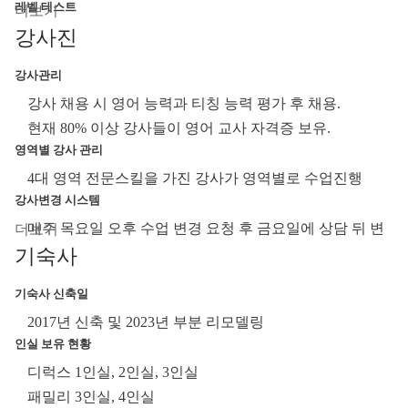
레벨 테스트
왕복 항공료: 평균 30~50만원 대 내외
강사진
일정 첫 날 입교테스트 진행
여행자 보험(3개월 이하 연수 시): 월 평균 1~3만원 내외
졸업 전 레벨테스트 진행
(나이와 보장 내역에 따라 상이)
강사관리
4주마다 월말 테스트 진행
유학생 보험(4개월 이상 연수 시): 월 평균 3~8만원 내외
강사 채용 시 영어 능력과 티칭 능력 평가 후 채용.
특이사항
(나이와 보장 내역에 따라 상이)
현재 80% 이상 강사들이 영어 교사 자격증 보유.
학사일정
용돈: 월 10~20만원 내외(학원 내부 생활 위주), 월 30~50
영역별 강사 관리
목요일: 수업 변경 요청 상담
만원 내외(학원 외부 활동을 어느 정도 하는 경우), 월
4대 영역 전문스킬을 가진 강사가 영역별로 수업진행
금요일: 졸업식 진행
50~100만원 이상(여가 및 소비 활동 적극적으로 하는 경우)
강사변경 시스템
소그룹 및 액티비티 수업은 한 반에 5~7명의 학생으로 구
입학일
매주 목요일 오후 수업 변경 요청 후 금요일에 상담 뒤 변
성됨
매주 월요일
기숙사
경 가능
액티비티 클래스는 Art&Crafts, Music, Cooking, Science,
특이사항
변경 신청 후 다음주 월요일부터 적용
English Games 총 5가지 종류이며, 랜덤하게 진행(한 주에 5
무
기숙사 신축일
서양인 강사
가지 과목 중 일부 과목만 진행할 수 있음)
2017년 신축 및 2023년 부분 리모델링
무
인실 보유 현황
특이사항
디럭스 1인실, 2인실, 3인실
무
패밀리 3인실, 4인실