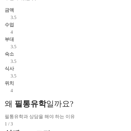
금액
3.5
수업
4
부대
3.5
숙소
3.5
식사
3.5
위치
4
왜
필통유학
일까요?
필통유학과 상담을 해야 하는 이유
1 / 3