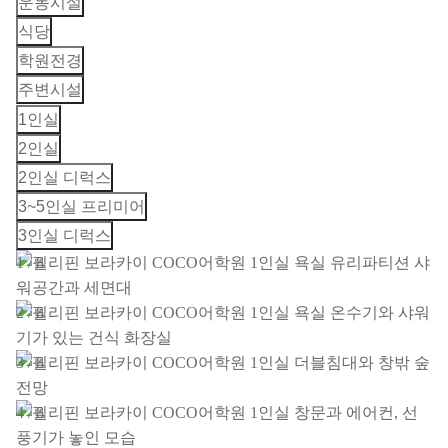
운동시설
식당
학원전경
주변시설
1인실
2인실
2인실 디럭스
3~5인실 프리미어
3인실 디럭스
1 / 8
2 / 8
3 / 8
4 / 8