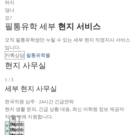
하지
않나
요?
필통유학 세부
현지 서비스
오직 필통유학생만 누릴 수 있는 세부 현지 직영지사 서비스
입니다.
카톡상담
필통유학몰
현지 사무실
1 / 3
세부 현지 사무실
한국직원 상주
·
24시간 긴급연락
현지 생활 문의, 긴급 상황 대응, 최신 어학원 정보 제공까
지 한 번에 지원합니다.
자
세
히