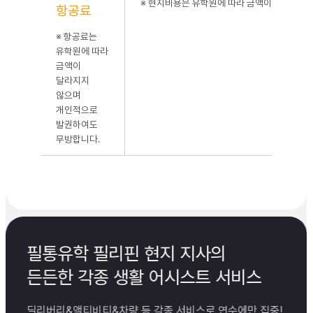
※ 현지비용은 유학원에 따라 금액이 달라지지 
항공료
없네요
및 부
가 활
※ 항공료는
동이
유학원에 따라
이어지
금액이
는데,
달라지지
아이들
않으며
이 재
개인적으로
미있어
발권하여도
하면서
무방합니다.
생활하
는 모
습이
신기했
습니
다. 필
리핀
필통유학 필리핀 현지 지사의
선생님
든든한 각종 생활 어시스트 서비스
들의
발음도
좋았
딜리버리&액티비티&차량 등 각종 서비스로 연수에만 집중!