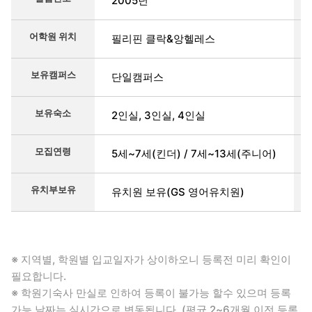
2005년
어학원 위치
필리핀 클락&앙헬레스
보유캠퍼스
단일캠퍼스
보유숙소
2인실, 3인실, 4인실
모집연령
5세~7세(킨더) / 7세~13세(주니어)
유치부보유
유치원 보유(GS 영어유치원)
※ 지역별, 학원별 입교일자가 상이하오니 등록전 미리 확인이
필요합니다.
※ 학원기숙사 만실로 인하여 등록이 불가능 할수 있으며 등록
가능 날짜는 실시간으로 변동됩니다. (평균 2~6개월 이전 등록