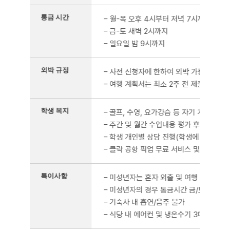
통금 시간
– 월-목 오후 4시부터 저녁 7시까지 외출
– 금-토 새벽 2시까지
– 일요일 밤 9시까지
외박 규정
– 사전 신청자에 한하여 외박 가능(클락 
– 여행 계획서는 최소 2주 전 제출
학생 복지
– 골프, 수영, 요가강습 등 자기 개발 활동
– 주간 및 월간 수업내용 평가 후 우수자 
– 학생 개인별 상담 진행(학생에 대한 수업
– 클락 공항 픽업 무료 서비스 및 안내(마
특이사항
– 미성년자는 혼자 외출 및 여행 불가, 성
– 미성년자의 경우 통금시간 금/토 밤 10
– 기숙사 내 흡연/음주 불가
– 식당 내 에어컨 및 냉온수기 3대 설치, 