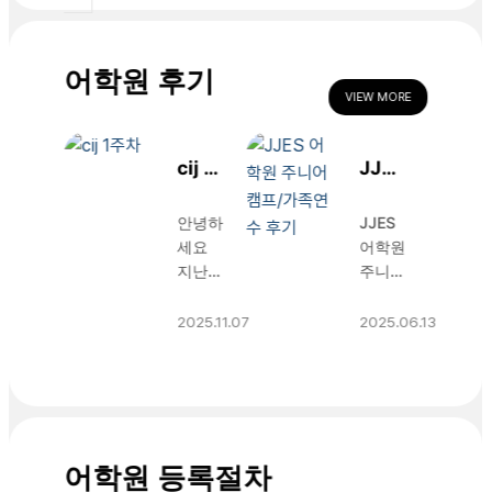
어학원 후기
VIEW MORE
cij 1
JJES
주차
어학
안녕하
JJES
원 주
세요
어학원
니어
지난주
주니어
캠프/
주말
방학캠
가족
아이와
프 연
2025.11.07
2025.06.13
둘이
수 후
연수
cij로
기
후기
와서
JJES
정신
어학원
없는
학부모
일주일
님: “주
어학원 등록절차
을 보
니어