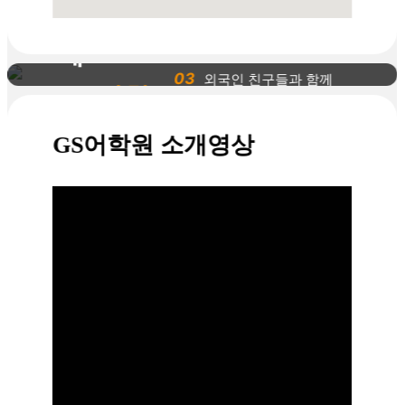
이런 분들
02
1:1 개인별 맞춤 식 원하
는 학생
께
03
외국인 친구들과 함께
GS어학
세미스파르타 수업을 원
하는 학생
원
GS어학원 소개영상
04
연령이 다양하기 때문에
추천합니
나이에 대한 부담이 있
는 학생
다!