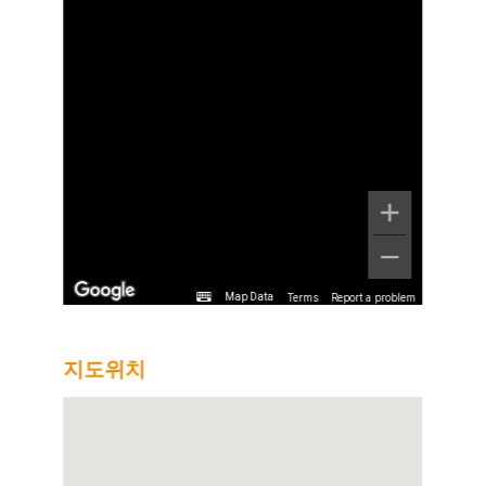
Terms
Report a problem
Map Data
지도위치