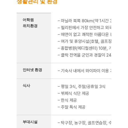
생활관리 및 환경
생활관리를 정리한 표
어학원
– 마닐라 북쪽 80km(약 1시간 30분 거리
위치환경
– 필리핀에서 가장 안전하고 외국인 많이
– 매연이 없고 쾌적한 아름다운 휴양지
– 여가 및 휴양시설(호텔, 골프장, 워터파크
– 종합병원(메디컬센터) 10분, 개인병원 
– 클락 전역을 군인과 경찰이 24시간 경
인터넷 환경
– 기숙사 내에서 와이파이 이용 가능
식사
– 평일 3식, 주말/공휴일 3식
– 뷔페식 식단 제공
– 한식 제공
– 주말 특식 제공
부대시설
– 탁구장, 농구장, 골프연습장, 수영장, 헬