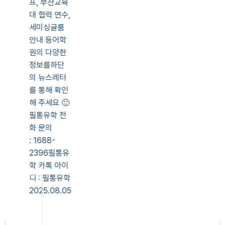
프, 부산교육
대 협력 연수,
세미싱글룸
안내 등어학
원의 다양한
정보를하단
의 뉴스레터
를 통해 확인
해 주세요 🙂
필통유학 전
화 문의
: 1688-
2396필통유
학 카톡 아이
디 : 필통유학
2025.08.05