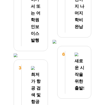
잘 먹
주니어
서 또
지 나
고 했
전문이
는 어
머지
는데
며 학
태풍으
습 강
학원
학비
로 인
도가
인보
완납
해 생
높은
이스
활이
JJES
좀 힘
를 추
발행
들어지
천해주
긴 했
셔서
6
지만
결정하
수업을
게 되
새로
시작하
었습니
3
운 시
니 재
다. 2
최저
작을
미가
주 만
있는지
에
가 항
위한
아이들
IELTS
공 검
출발!
도 활
영어
색 및
기가
점수가
돋네요
한 레
항공