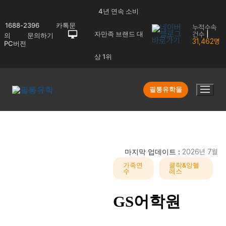
콘
4년 연속 소비
텐
1688-2396
카톡문
누적수속
츠
|
자만족 브랜드 대
건수
의
문의하기
31,462명
PC버전
로
바
상 1위
등록
상담예약/견
검색리
Q&A
로
신청
적문의
스트
가
필통유학몰
기
1/20
❮
❯
마지막 업데이트 :
2026년 7월
가족연
클락&앙헬
수
레스
GS어학원