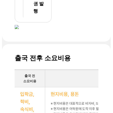
오늘은
벨 점
권 발
드디어
프했어
행
전기가
요. 몇
들어와
주 지
다들
나더라
수업중
도 레
에 박
벨 점
수를
프가
쳤죠.
쉬운
수도만
일이
잘 돌
아닌데
출국 전후 소요비용
아오면
정말
될것
기쁩니
같습니
다. 아
출국 전
출국 
다. 불
침
소요비용
편은
9:00
하지만
부터
입학금,
현지비용, 용돈
천재지
저녁
변이라
9:30
학비,
※ 현지비용은 대표적으로 비자비, SSP, ACR-I
어쩔
까지
숙식비,
※ 현지비용은 어학원에 도착 이후 필리핀 페소
수가
학습