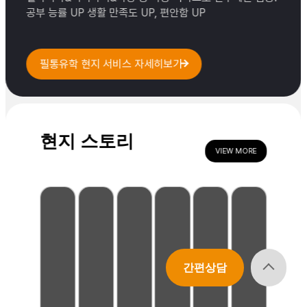
고, 최
공부 능률 UP 생활 만족도 UP, 편안함 UP
대 장
점은
아이들
필통유학 현지 서비스 자세히보기
에게
매우
진지하
다는
점이에
현지 스토리
요. 덕
VIEW MORE
분에
강도
높은
수업에
도 불
구하고
선생님
의 작
간편상담
은 격
려 한