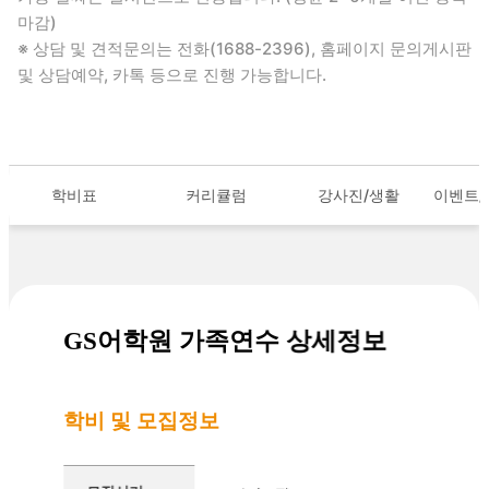
마감)
※ 상담 및 견적문의는 전화(1688-2396), 홈페이지 문의게시판
및 상담예약, 카톡 등으로 진행 가능합니다.
학비표
커리큘럼
강사진/생활
이벤트
GS어학원 가족연수 상세정보
학비 및 모집정보
기본 정보를 정리한 표