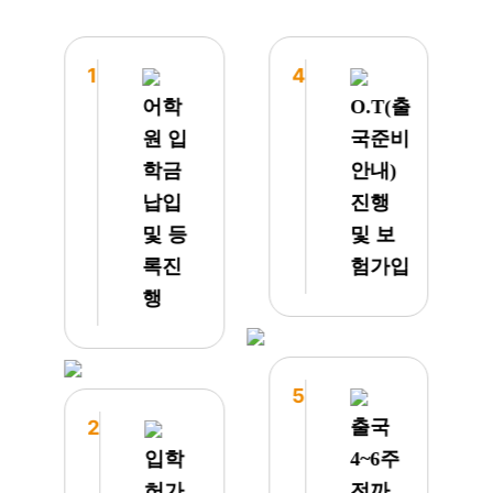
냈습니
세부
다. 입
연수
국하자
문의
1
4
마자
후 소
어학
O.T(출
대기하
개받은
원 입
국준비
고 계
JJES
신 픽
로 주
학금
안내)
업 차
니어
납입
진행
량으로
연수를
및 등
및 보
잘 왔
다녀왔
구요
어요.
록진
험가입
깨끗한
처음에
행
숙소에
는 막
깜짝
막 공
놀랐습
항 주
니다.
니어
5
하루
어학원
2
출국
이틀
을 알
밥도
아보았
입학
4~6주
맛있게
으나,
허가
전까