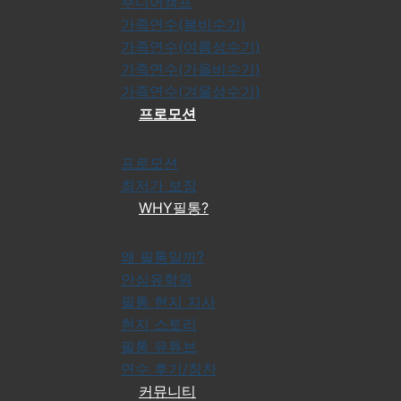
주니어캠프
가족연수(봄비수기)
가족연수(여름성수기)
가족연수(가을비수기)
가족연수(겨울성수기)
프로모션
프로모션
최저가 보장
WHY필통?
왜 필통일까?
안심유학원
필통 현지 지사
현지 스토리
필통 유튜브
연수 후기/칭찬
커뮤니티