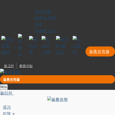
공지사항
질문과 답변
FAQ
어학원 소식
필통유학몰
로그인
회원가입
필통유학몰
메뉴
필리핀
국가
지역 +