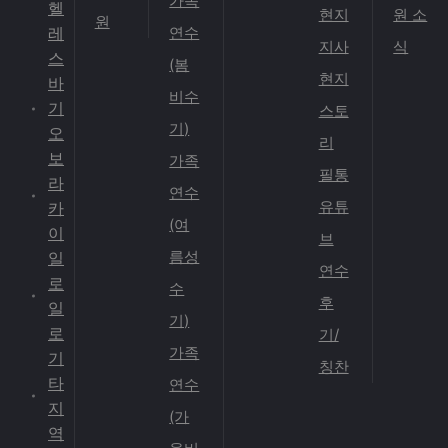
가족
헬
현지
원 소
원
레
연수
지사
식
스
(봄
현지
바
비수
기
스토
기)
오
리
보
가족
필통
라
연수
유튜
카
(여
이
브
름성
일
연수
로
수
후
일
기)
로
기/
가족
기
칭찬
타
연수
지
(가
역