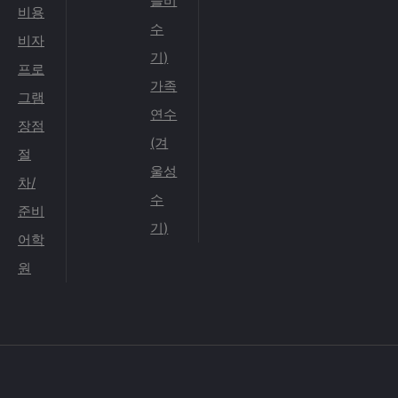
을비
비용
수
비자
기)
프로
가족
그램
연수
장점
(겨
절
울성
차/
수
준비
기)
어학
원