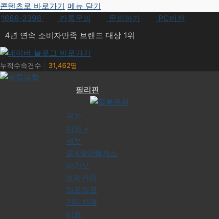
콘텐츠로 바로가기
메뉴
닫기
1688-2396
카톡문의
문의하기
PC버전
4년 연속 소비자만족 브랜드 대상 1위
|
누적수속건수
31,462명
필리핀
국가
지역 +
세부
클락&앙헬레스
바기오
보라카이
일로일로
기타지역
비용