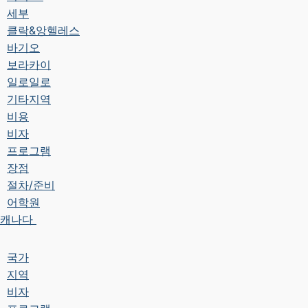
세부
클락&앙헬레스
바기오
보라카이
일로일로
기타지역
비용
비자
프로그램
장점
절차/준비
어학원
캐나다
국가
지역
비자