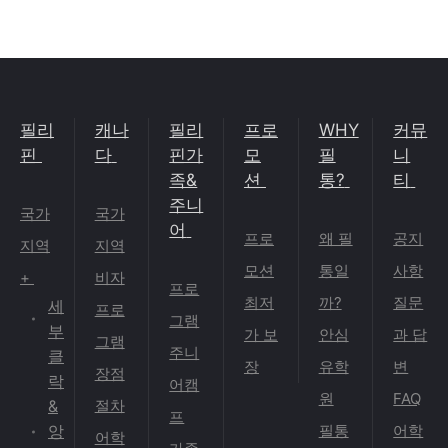
필리
캐나
필리
프로
WHY
커뮤
핀
다
핀가
모
필
니
족&
션
통?
티
주니
국가
국가
어
프로
왜 필
공지
지역
지역
모션
통일
사항
+
비자
프로
최저
까?
질문
세
프로
그램
부
가 보
안심
과 답
그램
주니
클
장
유학
변
장점
락
어캠
원
FAQ
&
절차
프
앙
필통
어학
어학