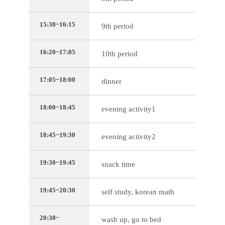
15:30~16:15
9th period
16:20~17:05
10th period
17:05~18:00
dinner
18:00~18:45
evening activity1
18:45~19:30
evening activity2
19:30~19:45
snack time
19:45~20:30
self study, korean math
20:30~
wash up, go to bed