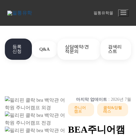
콘
HOME
어학원 모음
BEA주니어캠프(백악관)
텐
필통유학몰
츠
로
바
로
등록
상담예약/견
검색리
Q&A
가
신청
적문의
스트
기
마지막 업데이트 :
2026년 7월
주니어
클락&앙헬
캠프
레스
BEA주니어캠