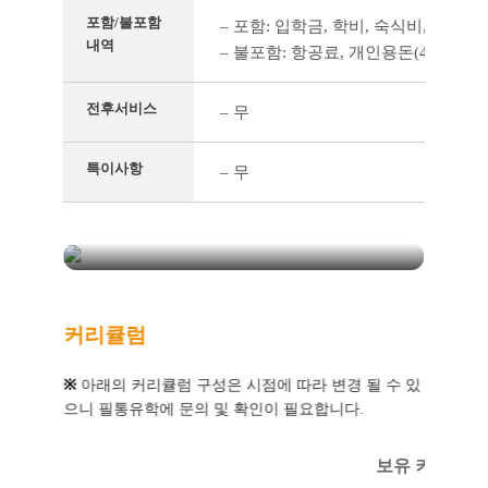
포함/불포함
– 포함: 입학금, 학비, 숙식비, 서류
내역
– 불포함: 항공료, 개인용돈(4주 $100)
BEA주니어캠프(백
전후서비스
– 무
악관)
특이사항
– 무
클락 시티 내의 안전한 지역에서 다양한
체험이 가능한 어학원
커리큘럼
※
아래의 커리큘럼 구성은 시점에 따라 변경 될 수 있
으니 필통유학에 문의 및 확인이 필요합니다.
보유 커리큘럼