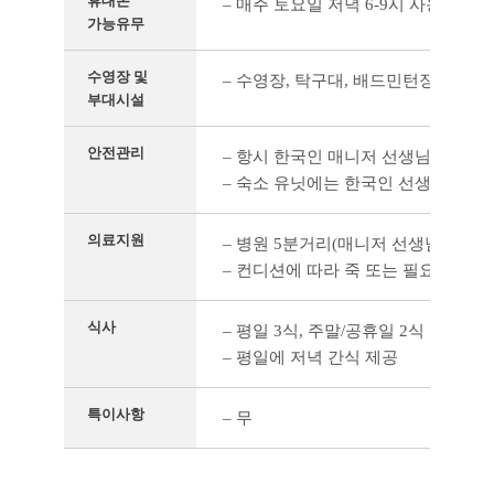
휴대폰
– 매주 토요일 저녁 6-9시 사용 가능
가능유무
수영장 및
– 수영장, 탁구대, 배드민턴장, 축구
부대시설
안전관리
– 항시 한국인 매니저 선생님들 포인
– 숙소 유닛에는 한국인 선생님이 같
의료지원
– 병원 5분거리(매니저 선생님과 학원
– 컨디션에 따라 죽 또는 필요한 식사
식사
– 평일 3식, 주말/공휴일 2식
– 평일에 저녁 간식 제공
특이사항
– 무