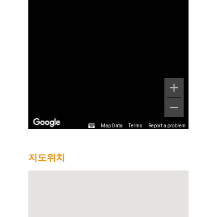
Map Data
Terms
Report a problem
지도위치