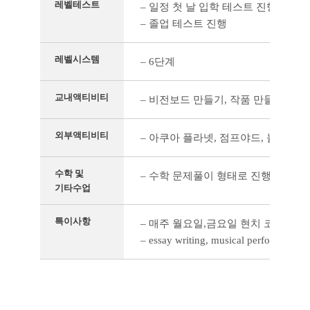
레벨테스트
– 일정 첫 날 입학 테스트 진행
– 졸업 테스트 진행
레벨시스템
– 6단계
교내액티비티
– 비전보드 만들기, 작품 만들기, 보카
외부액티비티
– 아쿠아 플라넷, 점프야드, 놀이공원
수학 및
– 수학 문제풀이 형태로 진행(자율자
기타수업
특이사항
– 매주 월요일,금요일 현치 코치와 영
– essay writing, musical perf