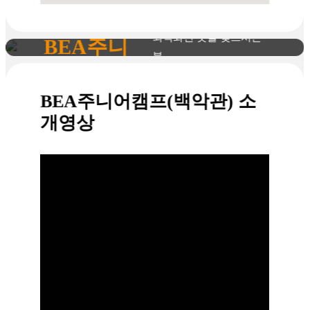
께
02
가족연수, 주니어캠프에
최적화된 곳을 찾으시는
BEA주니
분
어캠프
03
넓은 캠퍼스와 자연친화
BEA주니어캠프(백악관) 소
적인 리조트형 어학원을
(백악관)
개영상
찾으시는분
추천합니
다!