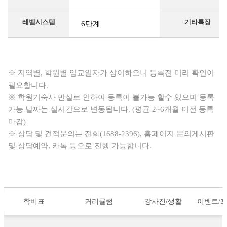
레벨시스템
기타특징
6단계
※ 지역별, 학원별 입교일자가 상이하오니 등록전 미리 확인이
필요합니다.
※ 학원기숙사 만실로 인하여 등록이 불가능 할수 있으며 등록
가능 날짜는 실시간으로 변동됩니다. (평균 2~6개월 이전 등록
마감)
※ 상담 및 견적문의는 전화(1688-2396), 홈페이지 문의게시판
및 상담예약, 카톡 등으로 진행 가능합니다.
학비표
커리큘럼
강사진/생활
이벤트/