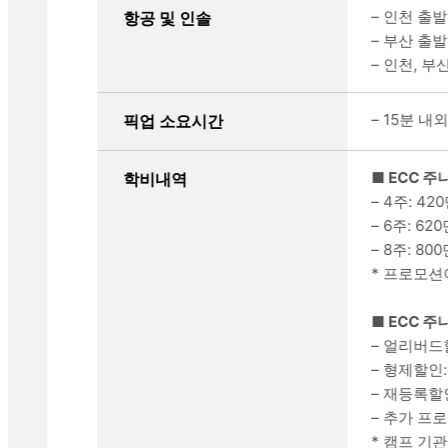
– 인천 출발
항공 및 인솔
– 부산 출발
– 인천, 
– 15분 내
픽업 소요시간
■ ECC 주
학비내역
– 4주: 42
– 6주: 62
– 8주: 80
* 프로모션
■ ECC 
– 얼리버드
– 형제할인:
– 재등록할인
– 추가 프로
* 캠프 기