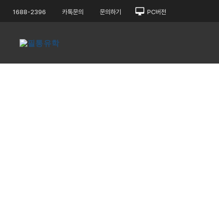
콘
1688-2396
카톡문의
문의하기
PC버전
텐
츠
로
바
로
가
기
❮