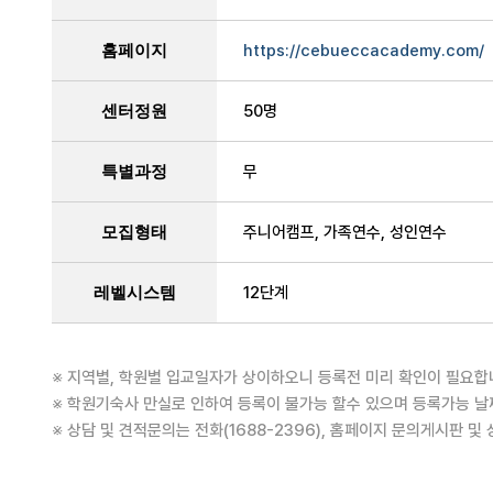
홈페이지
https://cebueccacademy.com/
센터정원
50명
특별과정
무
모집형태
주니어캠프, 가족연수, 성인연수
레벨시스템
12단계
※ 지역별, 학원별 입교일자가 상이하오니 등록전 미리 확인이 필요합
※ 학원기숙사 만실로 인하여 등록이 불가능 할수 있으며 등록가능 날짜
※ 상담 및 견적문의는 전화(1688-2396), 홈페이지 문의게시판 및