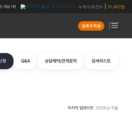
|
누적수속건수
31,462명
드 대상 1위
필통유학몰
신청
Q&A
상담예약/견적문의
검색리스트
2026년 6월
마지막 업데이트 :