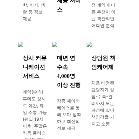
제공 서비
학, 비자, 생
점 계약에 따
는 것
스
활 등 정보
른 추천이 아
같아
제공
닌 객관적인
요. 리
어학원 분석
딩, 스
피킹,
리스닝
을 정
말 잘
상시 커뮤
매년 연
상담원 책
할 수
니케이션
수속
임케어제
있습니
다. 특
서비스
4,000명
히 라
처음 배정된
이상 진행
이팅
담당자가 상
계약(수속)
수업이
담-수속-관
후에도 상시
각종 데이터
마음에
리까지 모든
로 야간, 휴
베이스를 통
들었어
과정에 있어
일 소통 가능
해 보다 정확
요. 식
책임감을 가
(평일 19시
하고 최신의
당에서
지고 소통
이후, 주말은
정보 제공
밥을
카톡 플러스
먹다가