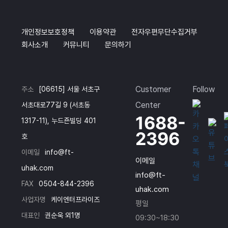
게 생
활하
개인정보보호정책
이용약관
전자우편무단수집거부
고, 자
연스럽
회사소개
커뮤니티
문의하기
게 공
부에
몰입할
Customer
Follow
수 있
주소
[06615] 서울 서초구
었다고
Center
서초대로77길 9 (서초동
합니
1688-
1317-11), 누드죤빌딩 401
다. 특
2396
히 선
호
생님들
이메일
info@ft-
의 꼼
이메일
꼼하고
uhak.com
info@ft-
진지한
FAX
0504-844-2396
uhak.com
지도와
사업자명
케이엔터프라이즈
높은
평일
강도의
대표인
권순욱 외1명
09:30~18:30
수업,