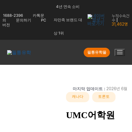
콘
4년 연속 소비
텐
1688-2396
카톡문
누적수속건
츠
|
자만족 브랜드 대
의
문의하기
PC
수
31,462명
버전
로
바
상 1위
등록
상담예약/견
검색리
Q&A
로
신청
적문의
스트
가
필통유학몰
기
1/10
❮
❯
마지막 업데이트 :
2026년 6월
캐나다
토론토
UMC어학원