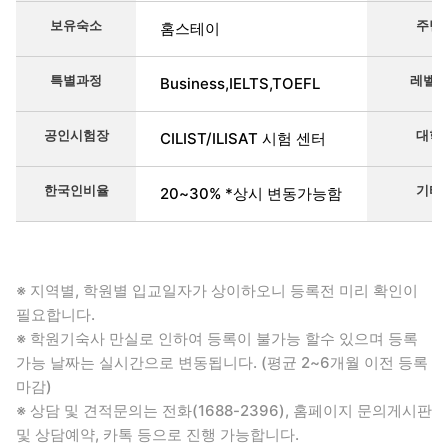
보유숙소
주변
홈스테이
특별과정
레벨
Business,IELTS,TOEFL
공인시험장
대학
CILIST/ILISAT 시험 센터
한국인비율
기타
20~30% *상시 변동가능함
※ 지역별, 학원별 입교일자가 상이하오니 등록전 미리 확인이
필요합니다.
※ 학원기숙사 만실로 인하여 등록이 불가능 할수 있으며 등록
가능 날짜는 실시간으로 변동됩니다. (평균 2~6개월 이전 등록
마감)
※ 상담 및 견적문의는 전화(1688-2396), 홈페이지 문의게시판
및 상담예약, 카톡 등으로 진행 가능합니다.