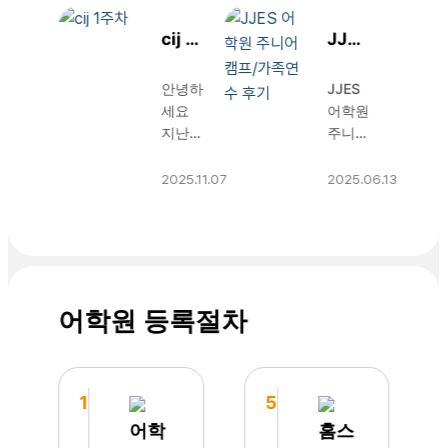
cij 1
JJES
주차
어학
안녕하
JJES
원 주
세요
어학원
니어
지난주
주니어
캠프/
주말
방학캠
가족
아이와
프 연
2025.11.07
2025.06.13
둘이
수 후
연수
cij로
기
후기
와서
JJES
정신
어학원
없는
학부모
일주일
님: “주
어학원 등록절차
을 보
니어
냈습니
세부
다. 입
연수
국하자
문의
1
5
마자
후 소
어학
홈스
대기하
개받은