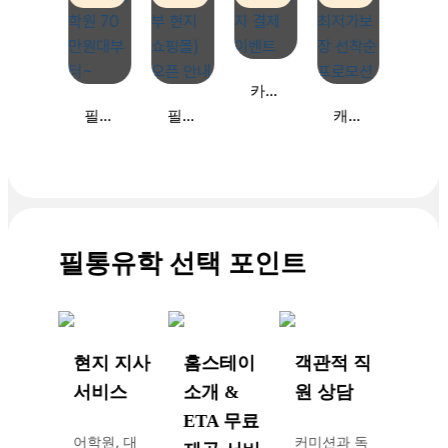
매우
진지하
다는
점이에
카드
요. 덕
사 제
필리
필통
캐나
분에
강도
휴 무
핀 가
유학
다 어
높은
이자
성비
몰 (세
학연
수업에
결제
어학
부 현
수 최
도 불
이벤
원 70
지 쇼
저가
구하고
트
만원
핑몰)
보장
선생님
필통유학 선택 포인트
대부
오픈
선착
의 작
터~
안내
순 프
은 격
로모
려 한
션
마디에
힘을
현지 지사
홈스테이
객관적 직
얻고
서비스
소개 &
원 상담
늘 열
ETA 무료
심히
어학원, 대
커미션과 독
공부하