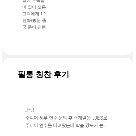
행에 부족함
식이
이 있어 모든
있으면
고객에게 1:1
먼저
전화/방문 출
물어봐
국 준비 진행
주시
고, 애
로사항
상담이
신선했
습니
다. 필
필통 칭찬 후기
통유학
은 카
톡방이
개설되
어 있
어 응
J*님
대가
주니어 세부 연수 문의 후 소개받은 JJES로
빨랐
주니어 연수를 다녀왔는데 학습 강도가 높아
고, 출
서 너무 만족했어요. 영어 점수가 올랐고 중급
국 전