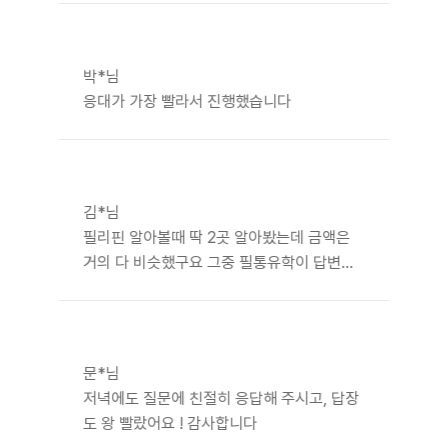
> 중상급으로 레벨 점프했어요. 필통은 응대
후로
꼼꼼하
가 빨랐고 출국 준비를 꼼꼼히 챙겨주어서 좋
게 챙
았습니다. 그리고 리조트와 프라이빗 비치도
박*님
겨주셔
너무 좋았습니다. 덕분에 잘 다녀왔어요. 정말
응대가 가장 빨라서 진행했습니다
서 좋
감사드려요!
았습니
다. 필
리핀은
처음
김*님
가보는
필리핀 알아볼때 딱 2곳 알아봤는데 금액은
곳이었
는데,
거의 다 비슷했구요 그중 필통유학이 답변이
덕분에
라든가 서비스 부분에서 제일 만족스러워서
미리
진행했어요
꼼꼼하
게 준
비할
문*님
수 있
저녁에도 질문에 친절히 응답해 주시고, 답장
었어
도 왕 빨랐어요 ! 감사합니다
요. 조