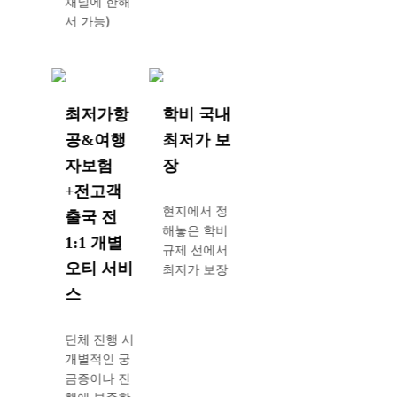
채널에 한해
아이들
서 가능)
이 닭
갈비탕
이 맛
있어서
더 달
최저가항
학비 국내
라고
공&여행
최저가 보
하니
자보험
장
셰프님
이 흔
+전고객
쾌히
현지에서 정
출국 전
더 주
해놓은 학비
1:1 개별
셨어
규제 선에서
요. 분
오티 서비
최저가 보장
위기도
스
수영장
이 있
단체 진행 시
고, 먹
개별적인 궁
고 싶
금증이나 진
은 음