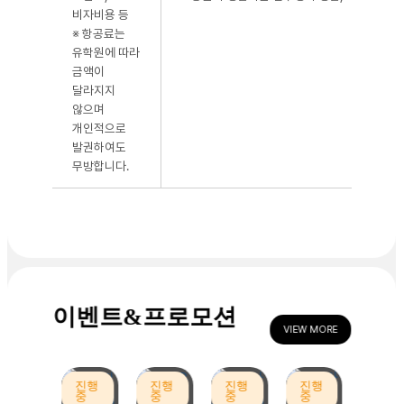
아이들
비자비용 등
이 재
※ 항공료는
미있어
유학원에 따라
하면서
금액이
달라지지
생활하
않으며
는 모
개인적으로
습이
발권하여도
신기했
무방합니다.
습니
다. 필
리핀
선생님
들의
발음도
좋았
고, 최
이벤트&프로모션
대 장
VIEW MORE
점은
아이들
진행
진행
진행
진행
에게
중
중
중
중