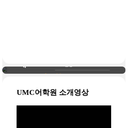
필통유학
이
01
철저한 출/결석 및 지각
규정
이런 분들
02
클래스 정원을 소수로
께
진행
UMC어
03
연계 대학으로 TOEFL
없이 진학 및 유/무급 인
학원
턴쉽으로 연계 가능
UMC어학원 소개영상
04
가족적인 분위기
추천합니
다!