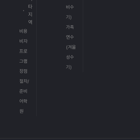
쌓을
타
비수
수 있
지
었다는
기)
역
소감을
가족
전해주
비용
셨습니
연수
비자
다. 매
(겨울
일 아
프로
성수
침 9시
그램
부터
기)
저녁 9
장점
시 30
절차/
분까지
준비
이어지
는 학
어학
습과
원
부가
활동
덕분에
아이가
재미있