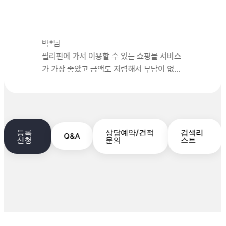
도 그
룹레벨
에 맞
는 어
박*님
학원
필리핀에 가서 이용할 수 있는 쇼핑몰 서비스
추천도
가 가장 좋았고 금액도 저렴해서 부담이 없었
적절해
어요 다음에 다시 가더라도 필통유학 통해서
서 정
말 감
가고싶을거 같아여~
사합니
다. 마
김*님
지막으
등록
상담예약/견적
검색리
Q&A
빠른 응대와 현지지사 서비스가 연수하면서
로, 탑
신청
문의
스트
탄의
너무 편했습니다
신실
리조트
와 수
영장,
프라이
필*님
빗 비
필통유학 통해서 현재 보라카이에 있습니다.