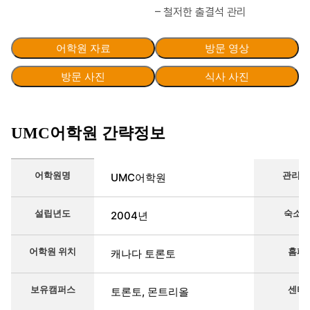
– 철저한 출결석 관리
어학원 자료
방문 영상
방문 사진
식사 사진
UMC어학원 간략정보
간략정보를 정리한 표
어학원명
관리 
UMC어학원
설립년도
숙소
2004년
어학원 위치
홈페
캐나다 토론토
보유캠퍼스
센터
토론토, 몬트리올