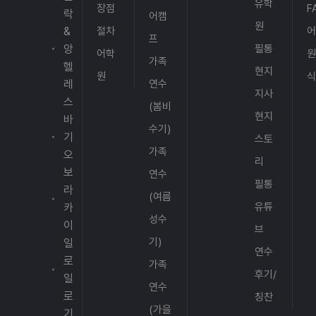
유학
장점
F
JJES
락
히 챙겨주셔서 감사합니다.픽업 담당자님과
어캠
원
어학원
&
절차
통화 했습니다. 한국계 담당자님이 픽업 나오
프
주니어
앙
필통
시고 너무 친절하게 대해주셔서 편안했습니
어학
원
연수
가족
헬
다.
현지
후기입
원
레
연수
니다~
지사
스
주니어
(봄비
현지
바
전문
수기)
어학원
기
스토
인
가족
오
리
JJES
보
연수
에서
필통
라
(여름
아이가
유튜
카
2주 동
성수
이
안 연
브
기)
일
수를
연수
하며
로
가족
후기/
학습
일
연수
습관과
로
칭찬
성취를
(가을
기