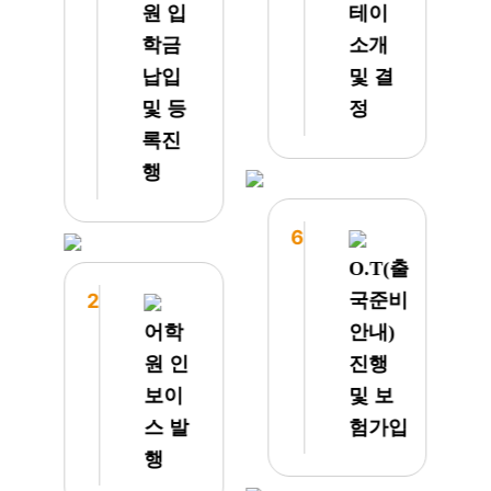
원 입
테이
고 계
JJES
신 픽
로 주
학금
소개
업 차
니어
납입
및 결
량으로
연수를
및 등
정
잘 왔
다녀왔
구요
어요.
록진
깨끗한
처음에
행
숙소에
는 막
깜짝
막 공
놀랐습
항 주
6
니다.
니어
O.T(출
하루
어학원
2
국준비
이틀
을 알
밥도
아보았
어학
안내)
맛있게
으나,
원 인
진행
잘 먹
주니어
보이
및 보
고 했
전문이
스 발
험가입
는데
며 학
태풍으
습 강
행
로 인
도가