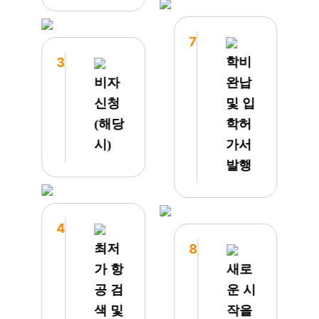
해 생
높은
활이
JJES
좀 힘
를 추
7
들어지
천해주
3
학비
긴 했
셔서
비자
완납
지만
결정하
수업을
게 되
신청
및 입
시작하
었습니
(해당
학허
니 재
다. 2
시)
가서
미가
주 만
있는지
에
발행
아이들
IELTS
도 활
영어
기가
점수가
돋네요
한 레
4
오늘은
벨 점
최저
8
드디어
프했어
가 항
새로
전기가
요. 몇
들어와
주 지
공 검
운 시
다들
나더라
색 및
작을
수업중
도 레