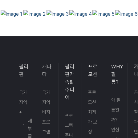
치도
너무 재밌고 유익해요 ^^
정말
좋았습
니다.
너무
좋아서
홍*님
여러
필통유학 덕분에 필리핀 어학연수 잘 마치고
번 갔
영어 실력도 많이 향상되었어요 감사합니다.
어요.
덕분에
필리
캐나
필리
프로
WHY
워케이
핀
다
핀가
모션
필
션도
족&
통?
잘 다
칭*님
녀왔습
주니
국가
국가
프로
칭찬합니다
니다.”
어
왜 필
-- jjes
지역
지역
모션
어학원
통일
+
비자
최저
프로
리얼
까?
세
프로
가 보
과
후기
그램
부
필*님
요약 -
안심
그램
장
주니
-
클
안녕하세요 출국 패키지 잘 받았습니다. 꼼꼼