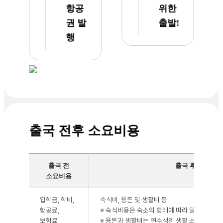
항공
위한
에 박
벨 점
수를
프가
권 발
출발!
쳤죠.
쉬운
행
수도만
일이
잘 돌
아닌데
아오면
정말
될것
기쁩니
같습니
다. 아
다. 불
침
편은
9:00
하지만
부터
출국 전후 소요비용
천재지
저녁
변이라
9:30
어쩔
까지
수가
학습
출국 전
출국 후 소요비
없네요
및 부
소요비용
가 활
동이
입학금, 학비,
숙식비, 용돈 및 생활비 등
이어지
항공료,
※ 숙식비용은 숙소의 형태에 따라 달라지며 홈
는데,
보험료,
※ 용돈과 생활비는 연수생의 생활,소비패턴에 